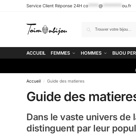
Service Client Réponse 24H
co
*****
@
*********
ou.fr
ACCUEIL
FEMMES
HOMMES
BIJOU PE
Accueil
Guide des matieres
/
Guide des matiere
Dans le vaste univers de l
distinguent par leur popular