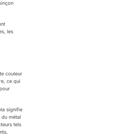
oinçon
ent
s, les
tte couleur
re, ce qui
 pour
la signifie
e du métal
teurs tels
nts.