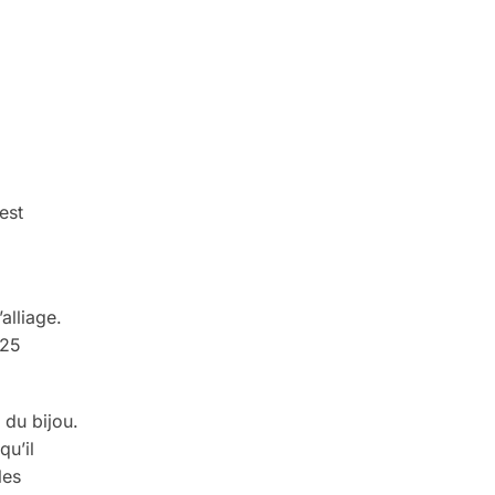
est
alliage.
925
 du bijou.
qu’il
les