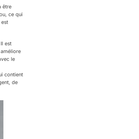
à être
ou, ce qui
 est
Il est
 améliore
avec le
ui contient
gent, de