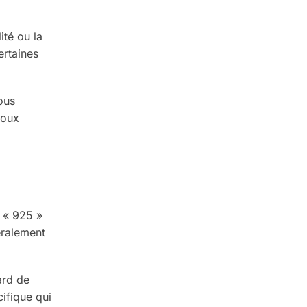
ité ou la
ertaines
ous
joux
e « 925 »
néralement
ard de
ifique qui