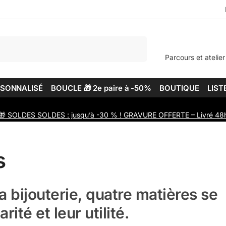
Recherche
Parcours et atelier
RSONNALISÉ
BOUCLE 🎁 2e paire à -50%
BOUTIQUE
LIST
🎁 SOLDES SOLDES : jusqu’à -30 % ! GRAVURE OFFERTE – Livré 48
s
a bijouterie, quatre matières se
ité et leur utilité.