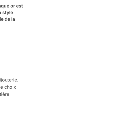
aqué or est
n style
e de la
jouterie.
le choix
tière