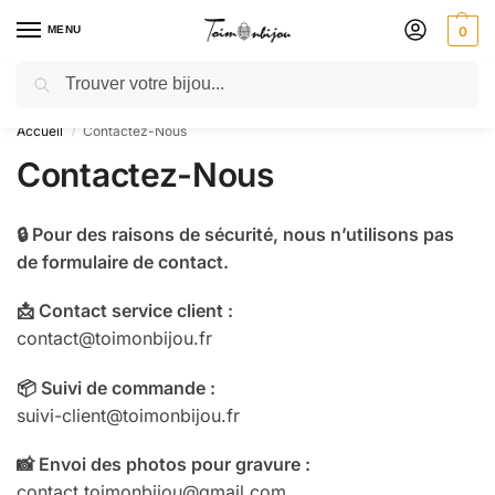
MENU
0
Recherche
🎁 SOLDES SOLDES : jusqu’à -30 % ! GRAVURE OFFERTE – Livré 48h
Accueil
Contactez-Nous
/
Contactez-Nous
🔒 Pour des raisons de sécurité, nous n’utilisons pas
de formulaire de contact.
📩 Contact service client :
contact
@toimonbijou
.fr
📦 Suivi de commande :
suivi
-client
@toimonbijou
.fr
📸 Envoi des photos pour gravure :
contact
.toimonbijou
@gmail
.com