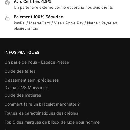
Avis Certifiés 4.9/5
Un partenaire externe vérifie et certifie nos avis clients
Paiement 100% Sécurisé
PayPal / MasterCard / Visa / Apple Pay / klarna : Payer en
plusieurs fois
INFOS PRATIQUES
On parle de nous – Espace Presse
Guide des tailles
Classement semi-précieuses
Diamant VS Moissanite
Guide des matieres
Comment faire un bracelet manchette ?
Toutes les caractéristiques des créoles
Top 5 des marques de bijoux de luxe pour homme