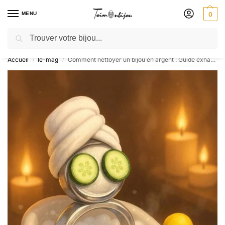
MENU
0
Recherche
🎁 SOLDES SOLDES : jusqu’à -30 % ! GRAVURE OFFERTE – Livré 48h
Accueil
le-mag
Comment nettoyer un bijou en argent : Guide exhaustif pour un éclat longue durée
/
/