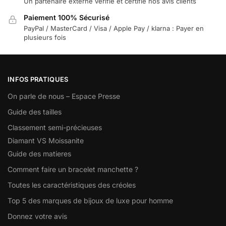
Un partenaire externe vérifie et certifie nos avis clients
Paiement 100% Sécurisé
PayPal / MasterCard / Visa / Apple Pay / klarna : Payer en
plusieurs fois
INFOS PRATIQUES
On parle de nous – Espace Presse
Guide des tailles
Classement semi-précieuses
Diamant VS Moissanite
Guide des matieres
Comment faire un bracelet manchette ?
Toutes les caractéristiques des créoles
Top 5 des marques de bijoux de luxe pour homme
Donnez votre avis