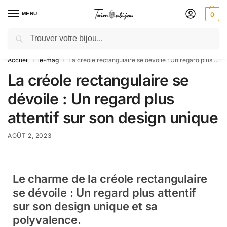
MENU
0
Recherche
🎁 SOLDES SOLDES : jusqu’à -30 % ! GRAVURE OFFERTE – Livré 48h
Accueil
le-mag
La créole rectangulaire se dévoile : Un regard plus attentif sur son design unique
/
/
La créole rectangulaire se
dévoile : Un regard plus
attentif sur son design unique
AOÛT 2, 2023
Le charme de la créole rectangulaire
se dévoile : Un regard plus attentif
sur son design unique et sa
polyvalence.