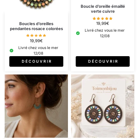
Boucle d’oreille émaillé
verte cuivre
19,99
€
Boucles d’oreilles
pendantes rosace colorées
Livré chez vous le mer
12/08
19,99
€
Livré chez vous le mer
12/08
D É C O U V R I R
D É C O U V R I R