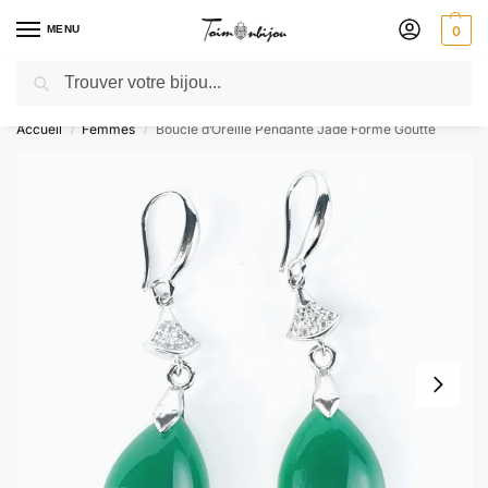
MENU
0
Recherche
🎁 SOLDES SOLDES : jusqu’à -30 % ! GRAVURE OFFERTE – Livré 48h
Accueil
Femmes
Boucle d’Oreille Pendante Jade Forme Goutte
/
/