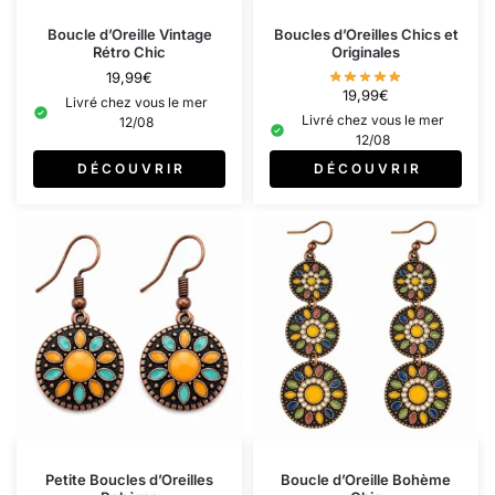
Boucle d’Oreille Vintage
Boucles d’Oreilles Chics et
Rétro Chic
Originales
19,99
€
19,99
€
Livré chez vous le mer
Livré chez vous le mer
12/08
12/08
D É C O U V R I R
D É C O U V R I R
Petite Boucles d’Oreilles
Boucle d’Oreille Bohème