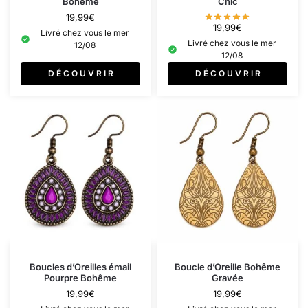
Bohème
Chic​
19,99
€
19,99
€
Livré chez vous le mer
Livré chez vous le mer
12/08
12/08
D É C O U V R I R
D É C O U V R I R
Boucles d’Oreilles émail
Boucle d’Oreille Bohême
Pourpre Bohême
Gravée
19,99
€
19,99
€