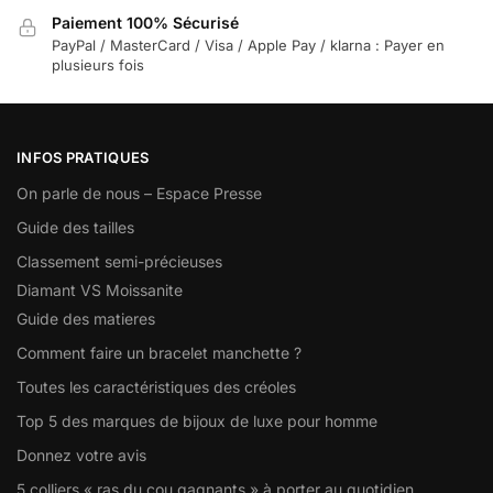
Paiement 100% Sécurisé
PayPal / MasterCard / Visa / Apple Pay / klarna : Payer en
plusieurs fois
INFOS PRATIQUES
On parle de nous – Espace Presse
Guide des tailles
Classement semi-précieuses
Diamant VS Moissanite
Guide des matieres
Comment faire un bracelet manchette ?
Toutes les caractéristiques des créoles
Top 5 des marques de bijoux de luxe pour homme
Donnez votre avis
5 colliers « ras du cou gagnants » à porter au quotidien