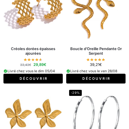
Créoles dorées épaisses
Boucle d’Oreille Pendante Or
ajourées
Serpent
29,89
€
39,21
€
33,43
€
Livré chez vous le dim 05/04
Livré chez vous le ven 28/08
D É C O U V R I R
D É C O U V R I R
-29%