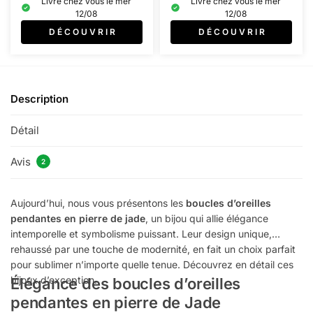
Livré chez vous le mer
Livré chez vous le mer
12/08
12/08
D É C O U V R I R
D É C O U V R I R
Description
Détail
Avis
2
Aujourd’hui, nous vous présentons les
boucles d’oreilles
pendantes en pierre de jade
, un bijou qui allie élégance
intemporelle et symbolisme puissant. Leur design unique,
rehaussé par une touche de modernité, en fait un choix parfait
pour sublimer n’importe quelle tenue. Découvrez en détail ces
bijoux d’exception.
Élégance des boucles d’oreilles
pendantes en pierre de Jade