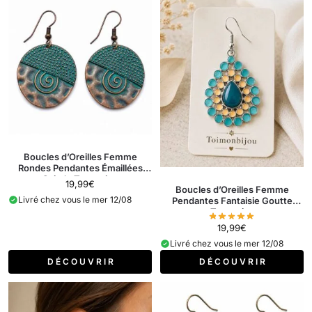
Boucles d’Oreilles Femme
Rondes Pendantes Émaillées
Spirale Turquoise
19,99
€
Boucles d’Oreilles Femme
Livré chez vous le mer 12/08
Pendantes Fantaisie Goutte
Turquoise
19,99
€
Livré chez vous le mer 12/08
D É C O U V R I R
D É C O U V R I R