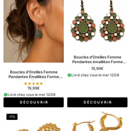
Boucles d’Oreilles Femme
Pendantes émaillées Forme
Goutte
19,99
€
Boucles d’Oreilles Femme
Livré chez vous le mer 12/08
Pendantes Émaillées Forme
Goutte Turquoise
19,99
€
Livré chez vous le mer 12/08
D É C O U V R I R
D É C O U V R I R
-11%