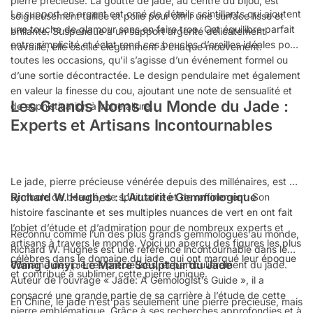
pierre précieuse. La goutte de jade, au centre du bijou, est
Le support en argent est orné de détails scintillants qui ajoutent
soigneusement taillée et polie pour offrir une surface lisse et
une touche de glamour sans en faire trop. Cet équilibre parfait
brillante. Suspendue à un support argenté délicatement
entre simplicité et éclat rend ces boucles d’oreilles idéales pour
travaillé, elle oscille élégamment à chaque mouvement.
toutes les occasions, qu’il s’agisse d’un événement formel ou
d’une sortie décontractée. Le design pendulaire met également
en valeur la finesse du cou, ajoutant une note de sensualité et
Les Grands Noms du Monde du Jade :
de sophistication à votre allure.
Experts et Artisans Incontournables
Le jade, pierre précieuse vénérée depuis des millénaires, est un
Richard W. Hughes : L’Autorité Gemmologique
symbole de beauté, de spiritualité et de raffinement. Son
histoire fascinante et ses multiples nuances de vert en ont fait
l’objet d’étude et d’admiration pour de nombreux experts et
Reconnu comme l’un des plus grands gemmologues au monde,
artisans à travers le monde. Voici un aperçu des figures les plus
Richard W. Hughes est une référence incontournable dans le
célèbres dans le domaine du jade, qui ont marqué leur époque
Wang Junyi : Le Maître Sculpteur du Jade
domaine des pierres précieuses, et particulièrement du jade.
et contribué à sublimer cette pierre unique.
Auteur de l’ouvrage « Jade: A Gemologist’s Guide », il a
consacré une grande partie de sa carrière à l’étude de cette
En Chine, le jade n’est pas seulement une pierre précieuse, mais
pierre emblématique. Grâce à ses recherches approfondies et à