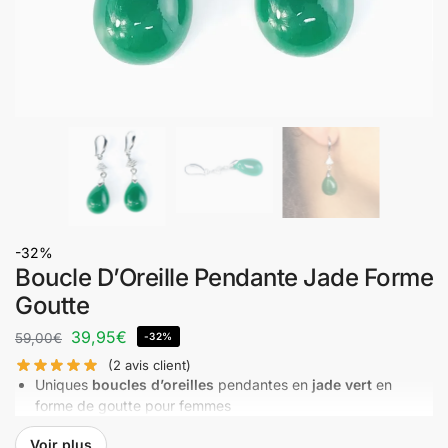
-32%
Boucle D’Oreille Pendante Jade Forme
Goutte
39,95
€
59,00
€
-32%
(
2
avis client)
Uniques
boucles d’oreilles
pendantes en
jade vert
en
forme de goutte pour femmes
Argent 925 et pierre de jade provenant du Vietnam
Voir plus