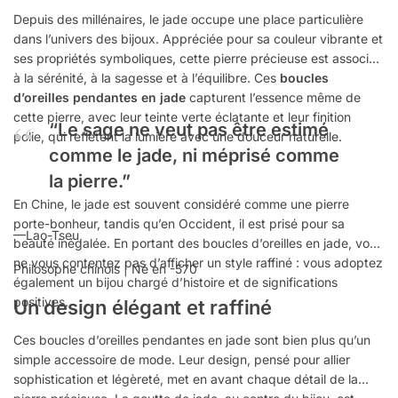
Depuis des millénaires, le jade occupe une place particulière
dans l’univers des bijoux. Appréciée pour sa couleur vibrante et
ses propriétés symboliques, cette pierre précieuse est associée
à la sérénité, à la sagesse et à l’équilibre. Ces
boucles
d’oreilles pendantes en jade
capturent l’essence même de
cette pierre, avec leur teinte verte éclatante et leur finition
“Le sage ne veut pas être estimé
polie, qui reflètent la lumière avec une douceur naturelle.
comme le jade, ni méprisé comme
la pierre.”
En Chine, le jade est souvent considéré comme une pierre
porte-bonheur, tandis qu’en Occident, il est prisé pour sa
—Lao-Tseu,
beauté inégalée. En portant des boucles d’oreilles en jade, vous
ne vous contentez pas d’afficher un style raffiné : vous adoptez
Philosophe chinois | Né en -570
également un bijou chargé d’histoire et de significations
positives.
Un design élégant et raffiné
Ces boucles d’oreilles pendantes en jade sont bien plus qu’un
simple accessoire de mode. Leur design, pensé pour allier
sophistication et légèreté, met en avant chaque détail de la