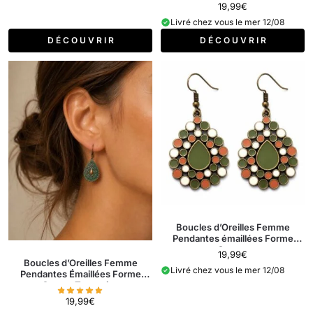
19,99
€
Livré chez vous le mer 12/08
D É C O U V R I R
D É C O U V R I R
Boucles d’Oreilles Femme
Pendantes émaillées Forme
Goutte
19,99
€
Boucles d’Oreilles Femme
Livré chez vous le mer 12/08
Pendantes Émaillées Forme
Goutte Turquoise
19,99
€