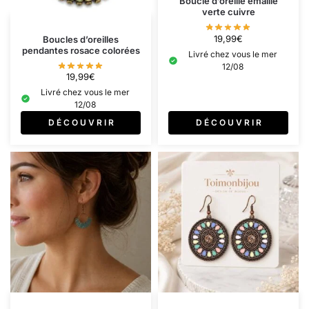
Boucle d’oreille émaillé
verte cuivre
19,99
€
Boucles d’oreilles
pendantes rosace colorées
Livré chez vous le mer
12/08
19,99
€
Livré chez vous le mer
12/08
D É C O U V R I R
D É C O U V R I R