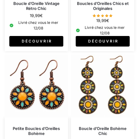
Boucle d’Oreille Vintage
Boucles d’Oreilles Chics et
Rétro Chic
Originales
19,99
€
19,99
€
Livré chez vous le mer
Livré chez vous le mer
12/08
12/08
D É C O U V R I R
D É C O U V R I R
Petite Boucles d’Oreilles
Boucle d’Oreille Bohème
Bohème
Chic​