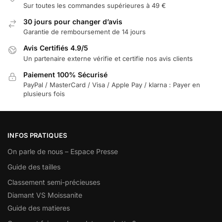
Sur toutes les commandes supérieures à 49 €
30 jours pour changer d’avis
Garantie de remboursement de 14 jours
Avis Certifiés 4.9/5
Un partenaire externe vérifie et certifie nos avis clients
Paiement 100% Sécurisé
PayPal / MasterCard / Visa / Apple Pay / klarna : Payer en
plusieurs fois
INFOS PRATIQUES
On parle de nous – Espace Presse
Guide des tailles
Classement semi-précieuses
Diamant VS Moissanite
Guide des matieres