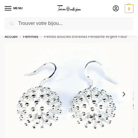
MENU
0
Recherche
🎁 SOLDES SOLDES : jusqu’à -30 % ! GRAVURE OFFERTE – Livré 48h
Accueil
Femmes
Petites Boucles d’oreilles Pendante Argent Fleur
/
/