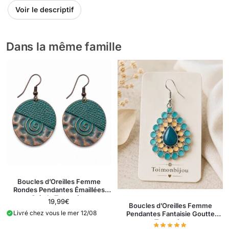
votre visage. Parfaites pour une occasion spéciale ou pour
Voir le descriptif
rehausser une tenue de tous les jours, ces boucles d’oreilles se
distinguent par leur élégance subtile et intemporelle. Un choix
idéal pour celles qui recherchent un bijou à la fois féminin et
Dans la même famille
raffiné.
Boucles d’Oreilles Femme
Rondes Pendantes Émaillées
Spirale Turquoise
19,99
€
Boucles d’Oreilles Femme
Livré chez vous le mer 12/08
Pendantes Fantaisie Goutte
Turquoise