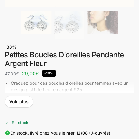
-38%
Petites Boucles D’oreilles Pendante
Argent Fleur
29,00
€
47,00
€
-38%
Craquez pour ces boucles d’oreilles pour femmes avec un
design pistil de fleur en argent 925
Ces petites boucles d’oreilles pendante en argent, au design
Voir plus
floral délicat, apportent une touche d’élégance et de
fraîcheur à votre tenue. Leur finition en argent brillant
capture la lumière, offrant un éclat subtil à chaque
mouvement. Parfaites pour ajouter une note féminine et
En stock
sophistiquée à votre look.
En stock, livré chez vous le
mer 12/08
(J-ouvrés)