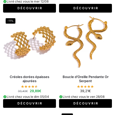
Livré chez vous le mer 12/08
D É C O U V R I R
D É C O U V R I R
-11%
Créoles dorées épaisses
Boucle d’Oreille Pendante Or
ajourées
Serpent
29,89
€
39,21
€
33,43
€
Livré chez vous le dim 05/04
Livré chez vous le ven 28/08
D É C O U V R I R
D É C O U V R I R