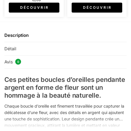
D É C O U V R I R
D É C O U V R I R
Description
Détail
Avis
0
Ces petites boucles d’oreilles pendante
argent en forme de fleur sont un
hommage à la beauté naturelle.
Chaque boucle d’oreille est finement travaillée pour capturer la
délicatesse d’une fleur, avec des détails en argent qui ajoutent
une touche de sophistication. Leur design pendante crée un
mouvement gracieux, attirant la lumière et mettant en valeur