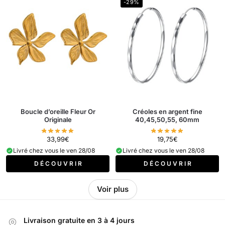
-29%
Boucle d’oreille Fleur Or
Créoles en argent fine
Originale
40,45,50,55, 60mm
33,99
€
19,75
€
Livré chez vous le ven 28/08
Livré chez vous le ven 28/08
D É C O U V R I R
D É C O U V R I R
Voir plus
Livraison gratuite en 3 à 4 jours