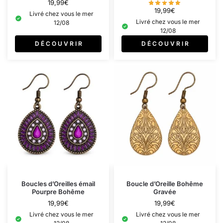
19,99
€
19,99
€
Livré chez vous le mer
Livré chez vous le mer
12/08
12/08
D É C O U V R I R
D É C O U V R I R
Boucles d’Oreilles émail
Boucle d’Oreille Bohême
Pourpre Bohême
Gravée
19,99
€
19,99
€
Livré chez vous le mer
Livré chez vous le mer