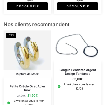
12/08
12/08
D É C O U V R I R
D É C O U V R I R
Nos clients recommandent
-23%
Longue Pendante Argent
Design Tendance
Rupture de stock
63,00
€
Livré chez vous le mer
Petite Créole Or et Acier
12/08
Inox
21,60
€
27,90
€
Livré chez vous le mer
12/08