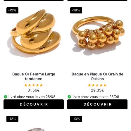
-12%
-18%
Bague Or Femme Large
Bague en Plaqué Or Grain de
tendance
Raisins
31,56
€
29,35
€
Livré chez vous le ven 28/08
Livré chez vous le ven 28/08
D É C O U V R I R
D É C O U V R I R
-12%
-13%