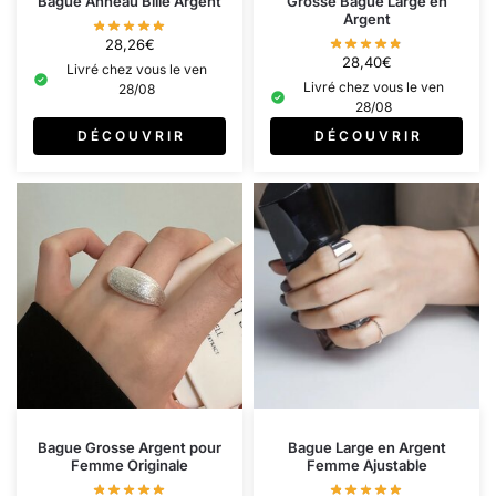
Bague Anneau Bille Argent
Grosse Bague Large en
Argent
28,26
€
28,40
€
Livré chez vous le ven
Livré chez vous le ven
28/08
28/08
D É C O U V R I R
D É C O U V R I R
Bague Grosse Argent pour
Bague Large en Argent
Femme Originale
Femme Ajustable