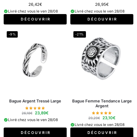
26,42
€
26,95
€
Livré chez vous le ven 28/08
Livré chez vous le ven 28/08
D É C O U V R I R
D É C O U V R I R
-9%
-21%
Bague Argent Tressé Large
Bague Femme Tendance Large
Argent
23,89
€
26,18
€
23,10
€
29,29
€
Livré chez vous le ven 28/08
Livré chez vous le ven 28/08
D É C O U V R I R
D É C O U V R I R