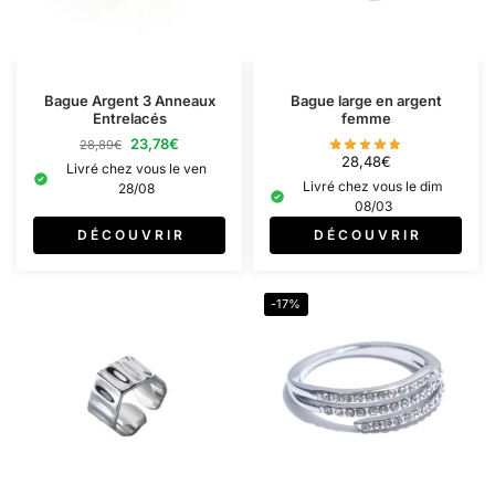
Bague Argent 3 Anneaux
Bague large en argent
Entrelacés
femme
23,78
€
28,89
€
28,48
€
Livré chez vous le ven
Livré chez vous le dim
28/08
08/03
D É C O U V R I R
D É C O U V R I R
-17%