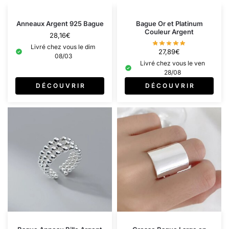
Anneaux Argent 925 Bague
Bague Or et Platinum
Couleur Argent
28,16
€
Livré chez vous le dim
27,89
€
08/03
Livré chez vous le ven
28/08
D É C O U V R I R
D É C O U V R I R