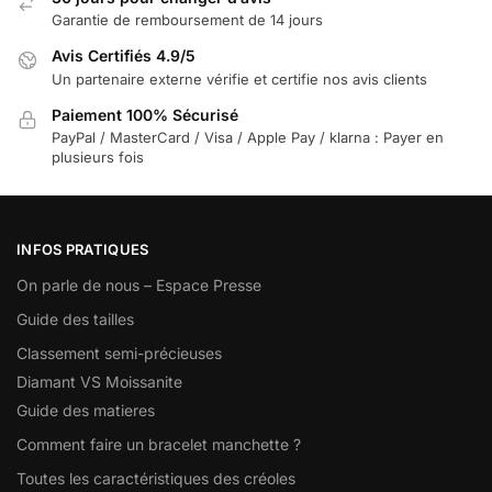
Garantie de remboursement de 14 jours
Avis Certifiés 4.9/5
Un partenaire externe vérifie et certifie nos avis clients
Paiement 100% Sécurisé
PayPal / MasterCard / Visa / Apple Pay / klarna : Payer en
plusieurs fois
INFOS PRATIQUES
On parle de nous – Espace Presse
Guide des tailles
Classement semi-précieuses
Diamant VS Moissanite
Guide des matieres
Comment faire un bracelet manchette ?
Toutes les caractéristiques des créoles