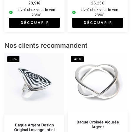
28,91
€
26,25
€
Livré chez vous le ven
Livré chez vous le ven
28/08
28/08
D É C O U V R I R
D É C O U V R I R
Nos clients recommandent
-31%
-46%
Bague Croisée Ajourée
Bague Argent Design
Argent
Original Losange Infini