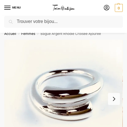
MENU
0
Recherche
🎁 SOLDES SOLDES : jusqu’à -30 % ! GRAVURE OFFERTE – Livré 48h
Accueil
Femmes
Bague Argent Rhodié Croisée Ajourée
/
/