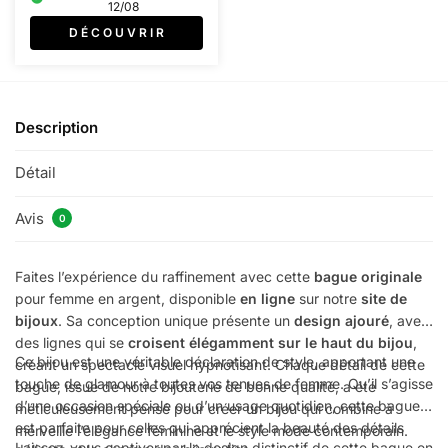
12/08
D É C O U V R I R
Description
Détail
Avis
0
Faites l’expérience du raffinement avec cette
bague originale
pour femme en argent, disponible
en ligne
sur notre
site de
bijoux
. Sa conception unique présente un
design ajouré
, avec
des lignes qui se
croisent élégamment sur le haut du bijou
,
Ce bijou est une véritable déclaration de style, apportant une
créant un spectacle visuel hypnotisant. Chaque détail de cette
touche de glamour à toutes vos tenues de femme. Qu’il s’agisse
bague, issue de notre bijouterie de bonne qualité, a été
d’une occasion spéciale ou d’un usage quotidien, cette bague
méticuleusement pensé pour créer un bijou qui combine à
est parfaite pour celles qui apprécient la beauté des détails
merveille l’élégance féminine et le style mode contemporain.
Laissez-vous captiver par le design distinctif de cette bague en