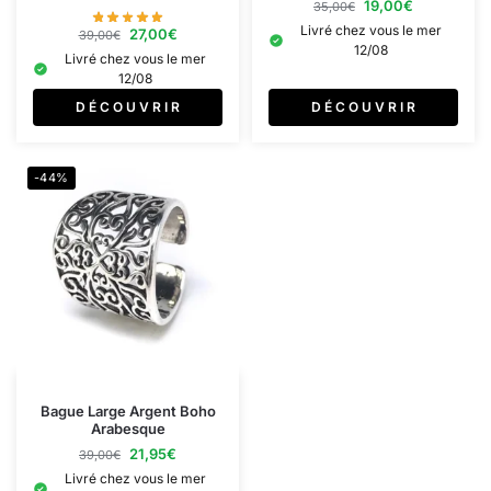
19,00
€
35,00
€
Livré chez vous le mer
27,00
€
39,00
€
12/08
Livré chez vous le mer
12/08
D É C O U V R I R
D É C O U V R I R
-44%
Bague Large Argent Boho
Arabesque
21,95
€
39,00
€
Livré chez vous le mer