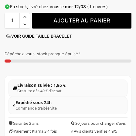
excellent rapport qualité-prix. Qu’elle soit pour vous-même
En stock, livré chez vous le
mer 12/08
(J-ouvrés)
ou pour offrir, elle est le choix idéal pour les femmes qui
apprécient l’originalité et le style.
AJOUTER AU PANIER
Cette bague de
bonne qualité
peut être livrée chez vous en
seulement 3 jours. Faites l’expérience du shopping de bijoux
en ligne avec notre site de bijoux dédié aux femmes et à la
VOIR GUIDE TAILLE BRACELET
mode.
Dépêchez-vous, stock presque épuisé !
Livraison suivie : 1,95 €
🚚
Gratuite dès 49 € d’achat
Expédié sous 24h
⚡
Commande traitée vite
🛡️
🔄
Garantie 2 ans
30 jours pour changer d’avis
💳
⭐
Paiement Klarna 3,4 fois
Avis clients vérifiés 4.9/5