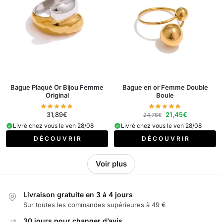
Bague Plaqué Or Bijou Femme
Bague en or Femme Double
Original
Boule
31,89
€
21,45
€
24,76
€
Livré chez vous le ven 28/08
Livré chez vous le ven 28/08
D É C O U V R I R
D É C O U V R I R
Voir plus
Livraison gratuite en 3 à 4 jours
Sur toutes les commandes supérieures à 49 €
30 jours pour changer d’avis