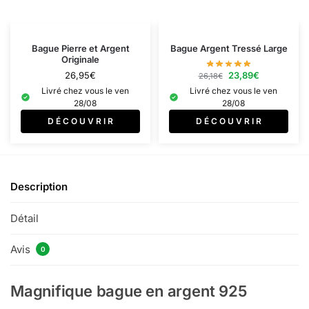
Bague Pierre et Argent
Bague Argent Tressé Large
Originale
23,89
€
26,95
€
26,18
€
Livré chez vous le ven
Livré chez vous le ven
28/08
28/08
D É C O U V R I R
D É C O U V R I R
Description
Détail
Avis
0
Magnifique bague en argent 925