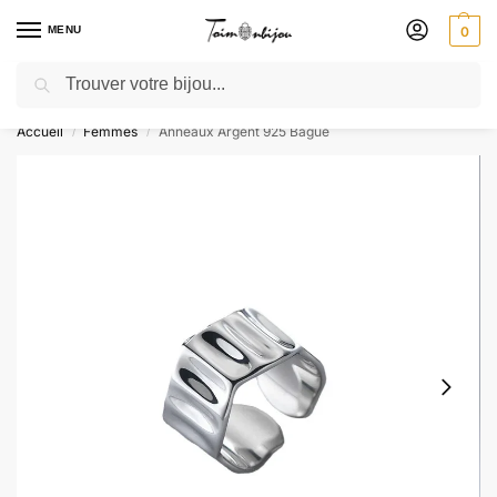
MENU
0
Recherche
🎁 SOLDES SOLDES : jusqu’à -30 % ! GRAVURE OFFERTE – Livré 48h
Accueil
Femmes
Anneaux Argent 925 Bague
/
/