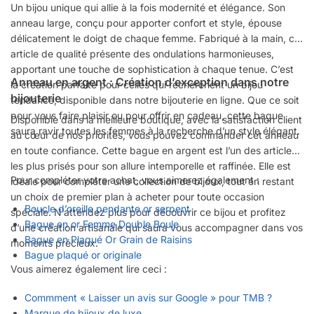
Un bijou unique qui allie à la fois modernité et élégance. Son
anneau large, conçu pour apporter confort et style, épouse
délicatement le doigt de chaque femme. Fabriqué à la main, cet
article de qualité présente des ondulations harmonieuses,
apportant une touche de sophistication à chaque tenue. C’est
Anneau en argent : Création d’exception dans notre
la création parfaite pour celles qui recherchent un bijou
bijouterie
tendance, disponible dans notre bijouterie en ligne. Que ce soit
pour vous faire plaisir ou pour offrir en cadeau, cette bague
Disponible dans la meilleure boutique, avec la satisfaction client
saura ravir toutes les femmes à la recherche d’un style élégant.
au cœur de nos priorités, vous pouvez commander cet anneau
en toute confiance. Cette bague en argent est l’un des articles
les plus prisés pour son allure intemporelle et raffinée. Elle est
Pour compléter votre achat, vous aimerez également :
idéale pour compléter une collection de bijoux, tout en restant
un choix de premier plan à acheter pour toute occasion
Boucle d’oreille pendante or serpent
spéciale. N’attendez plus pour découvrir ce bijou et profitez
Bague en or Femme Double Boule
d’une création artisanale qui saura vous accompagner dans vos
Bague en Plaqué Or Grain de Raisins
moments précieux.
Bague plaqué or originale
Vous aimerez également lire ceci :
Commment « Laisser un avis sur Google » pour TMB ?
Marque de bijoux de luxe