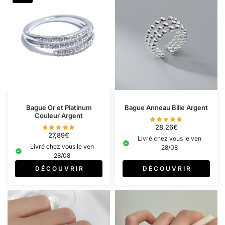
Bague Or et Platinum
Bague Anneau Bille Argent
Couleur Argent
28,26
€
27,89
€
Livré chez vous le ven
Livré chez vous le ven
28/08
28/08
D É C O U V R I R
D É C O U V R I R