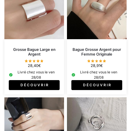
Grosse Bague Large en
Bague Grosse Argent pour
Argent
Femme Originale
28,40
€
28,91
€
Livré chez vous le ven
Livré chez vous le ven
28/08
28/08
D É C O U V R I R
D É C O U V R I R