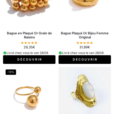
Bague en Plaqué Or Grain de
Bague Plaqué Or Bijou Femme
Raisins
Original
29,35
€
31,89
€
Livré chez vous le ven 28/08
Livré chez vous le ven 28/08
D É C O U V R I R
D É C O U V R I R
-13%