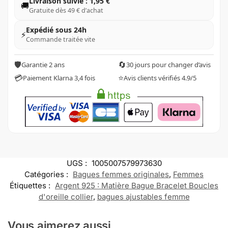
Livraison suivie : 1,95 €
🚚
Gratuite dès 49 € d’achat
Expédié sous 24h
⚡
Commande traitée vite
🛡️
🔄
Garantie 2 ans
30 jours pour changer d’avis
💳
⭐
Paiement Klarna 3,4 fois
Avis clients vérifiés 4.9/5
UGS :
1005007579973630
Catégories :
Bagues femmes originales
,
Femmes
Étiquettes :
Argent 925 : Matière Bague Bracelet Boucles
d'oreille collier
,
bagues ajustables femme
Vous aimerez aussi