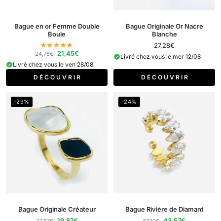
Bague en or Femme Double
Bague Originale Or Nacre
Boule
Blanche
27,28
€
21,45
€
24,76
€
Livré chez vous le mer 12/08
Livré chez vous le ven 28/08
D É C O U V R I R
D É C O U V R I R
-29%
-24%
Bague Originale Créateur
Bague Rivière de Diamant
19,87
€
43,57
€
27,87
€
57,10
€