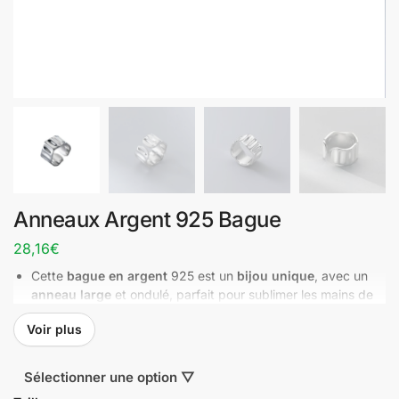
Anneaux Argent 925 Bague
28,16
€
Cette
bague en argent
925 est un
bijou unique
, avec un
anneau large
et ondulé, parfait pour sublimer les mains de
chaque femme. Disponible en
bijouterie en ligne
, elle fait
Voir plus
une excellente
idée cadeau à offrir
ou à commander pour
soi.
Livré GRATUITEMENT chez vous en 10-15 jours
Sélectionner une option ▽