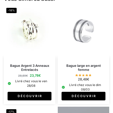
-18%
Bague Argent 3 Anneaux
Bague large en argent
Entrelacés
femme
23,78
€
28,89
€
28,48
€
Livré chez vous le ven
Livré chez vous le dim
28/08
08/03
D É C O U V R I R
D É C O U V R I R
-17%