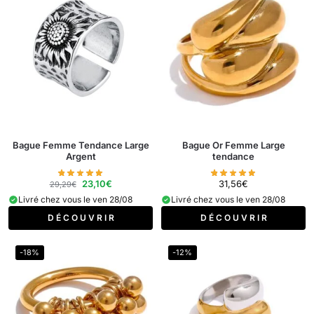
Bague Femme Tendance Large
Bague Or Femme Large
Argent
tendance
23,10
€
31,56
€
29,29
€
Livré chez vous le ven 28/08
Livré chez vous le ven 28/08
D É C O U V R I R
D É C O U V R I R
-18%
-12%