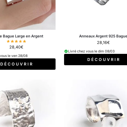
e Bague Large en Argent
Anneaux Argent 925 Bagu
28,16
€
28,40
€
Livré chez vous le dim 08/03
vous le ven 28/08
D É C O U V R I R
D É C O U V R I R