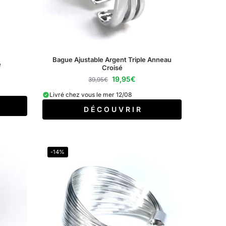
Bague Ajustable Argent Triple Anneau
e
Croisé
19,95
€
39,95
€
Livré chez vous le mer 12/08
D É C O U V R I R
-14%