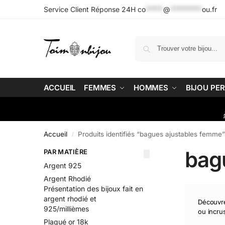
Service Client Réponse 24H
co
*****
@
*********
ou.fr
ACCUEIL
FEMMES
HOMMES
BIJOU PE
Accueil
Produits identifiés “bagues ajustables femme
/
bag
PAR MATIÈRE
Argent 925
Argent Rhodié
Présentation des bijoux fait en
argent rhodié et
Découvre
925/millièmes
ou incrus
Plaqué or 18k