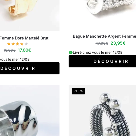
Bague Manchette Argent Femm
Femme Doré Martelé Brut
23,95
€
47,00
€
17,00
€
19,00
€
Livré chez vous le mer 12/08
vous le mer 12/08
D É C O U V R I R
D É C O U V R I R
-33%