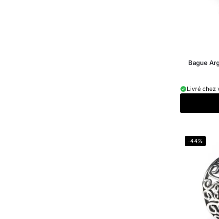
Bague Arg
Livré chez 
-44%