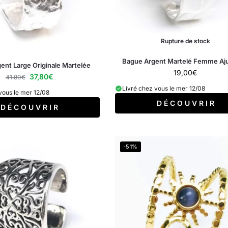
Rupture de stock
Bague Argent Martelé Femme Aju
ent Large Originale Martelée
19,00
€
37,80
€
41,80
€
Livré chez vous le mer 12/08
vous le mer 12/08
D É C O U V R I R
D É C O U V R I R
-51%