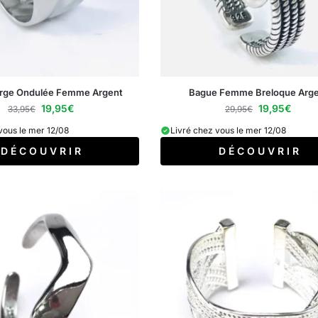
arge Ondulée Femme Argent
Bague Femme Breloque Arge
19,95
€
19,95
€
33,95
€
29,95
€
vous le mer 12/08
Livré chez vous le mer 12/08
D É C O U V R I R
D É C O U V R I R