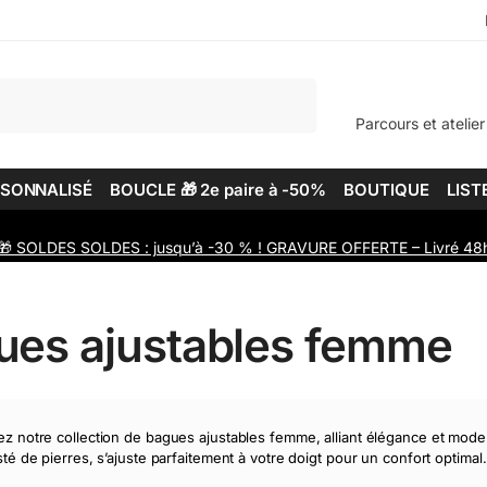
Recherche
Parcours et atelier
RSONNALISÉ
BOUCLE 🎁 2e paire à -50%
BOUTIQUE
LIST
🎁 SOLDES SOLDES : jusqu’à -30 % ! GRAVURE OFFERTE – Livré 48
”
ues ajustables femme
z notre collection de bagues ajustables femme, alliant élégance et moder
té de pierres, s’ajuste parfaitement à votre doigt pour un confort optimal.