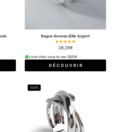
oule
Bague Anneau Bille Argent
28,26
€
Livré chez vous le ven 28/08
D É C O U V R I R
-50%