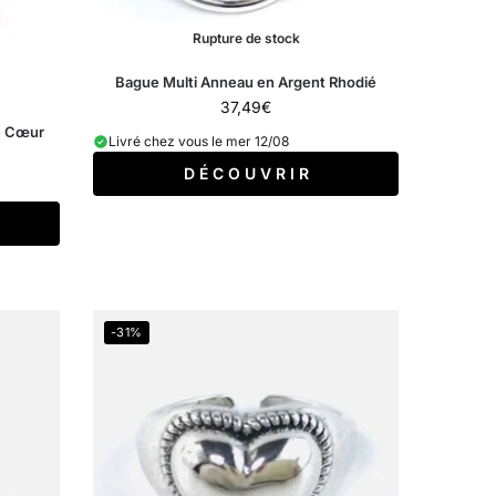
Rupture de stock
Bague Multi Anneau en Argent Rhodié
37,49
€
e Cœur
Livré chez vous le mer 12/08
D É C O U V R I R
-31%