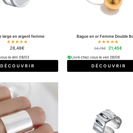
 large en argent femme
Bague en or Femme Double B
28,48
€
21,45
€
24,76
€
vous le dim 08/03
Livré chez vous le ven 28/08
D É C O U V R I R
D É C O U V R I R