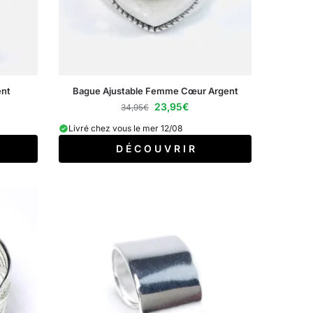
nt
Bague Ajustable Femme Cœur Argent
23,95
€
34,95
€
Livré chez vous le mer 12/08
D É C O U V R I R