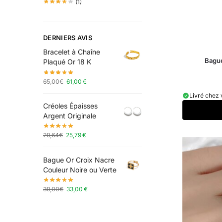
(1)
DERNIERS AVIS
Bracelet à Chaîne
Bague
Plaqué Or 18 K
65,00
€
61,00
€
Livré chez 
Créoles Épaisses
Argent Originale
29,64
€
25,79
€
Bague Or Croix Nacre
Couleur Noire ou Verte
39,00
€
33,00
€