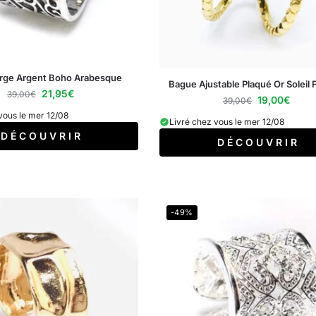
rge Argent Boho Arabesque
Bague Ajustable Plaqué Or Solei
21,95
€
39,00
€
19,00
€
39,00
€
vous le mer 12/08
Livré chez vous le mer 12/08
D É C O U V R I R
D É C O U V R I R
-49%