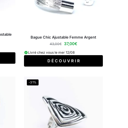
stable
Bague Chic Ajustable Femme Argent
37,00
€
43,00
€
Livré chez vous le mer 12/08
D É C O U V R I R
-31%