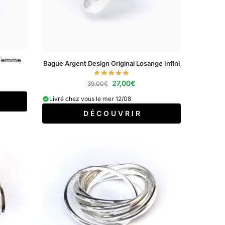
l Femme
Bague Argent Design Original Losange Infini
27,00
€
39,00
€
Livré chez vous le mer 12/08
D É C O U V R I R