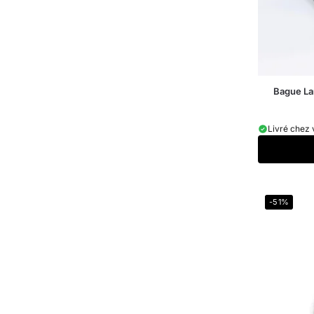
Bague L
Livré chez 
-51%