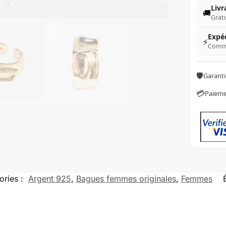
Livr
🚚
Gratu
Expé
⚡
Comma
🛡️
Garanti
💳
Paiemen
ories :
Argent 925
,
Bagues femmes originales
,
Femmes