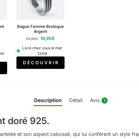
nt
Bague Femme Breloque
Argent
19,95
€
29,95
€
Livré chez vous le mer
mer
12/08
D É C O U V R I R
R
Description
Détail
Avis
1
t doré 925.
artelée et son aspect cabossé, qui lui confèrent un style fra