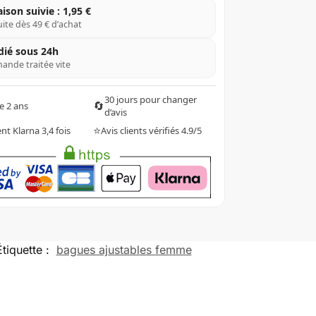
aison suivie : 1,95 €
ite dès 49 € d’achat
dié sous 24h
nde traitée vite
30 jours pour changer
🔄
e 2 ans
d’avis
⭐
t Klarna 3,4 fois
Avis clients vérifiés 4.9/5
Étiquette :
bagues ajustables femme