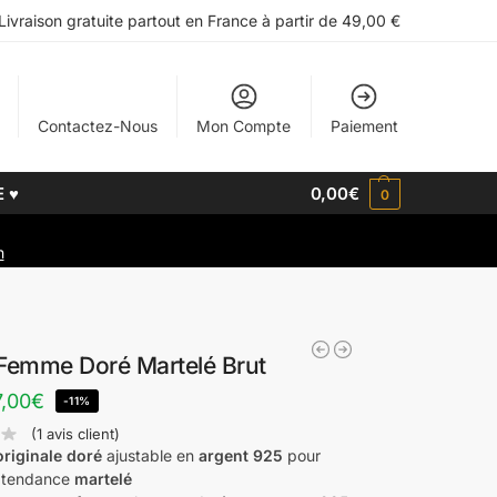
Livraison gratuite partout en France à partir de 49,00 €
Contactez-Nous
Mon Compte
Paiement
E ♥
0,00
€
0
h
Femme Doré Martelé Brut
7,00
€
-11%
(
1
avis client)
riginale doré
ajustable en
argent 925
pour
 tendance
martelé