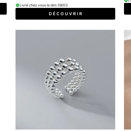
L
Livré chez vous le dim 08/03
D É C O U V R I R