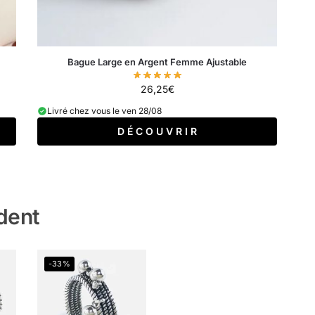
Bague Large en Argent Femme Ajustable
26,25
€
Livré chez vous le ven 28/08
D É C O U V R I R
dent
-33%