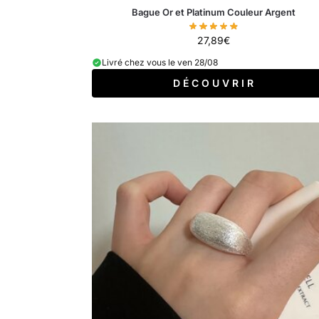
Bague Or et Platinum Couleur Argent
27,89
€
Livré chez vous le ven 28/08
D É C O U V R I R