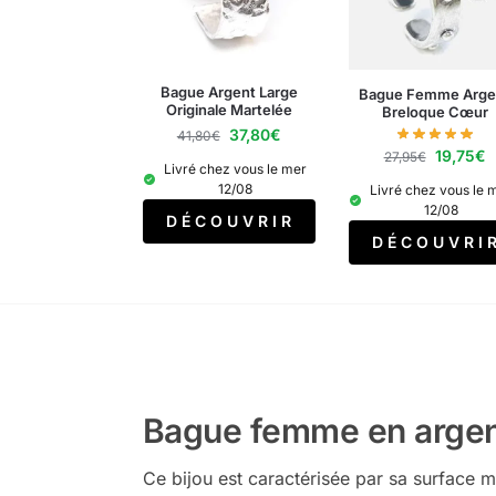
Bague Argent Large
Bague Femme Arge
Originale Martelée
Breloque Cœur
37,80
€
41,80
€
19,75
€
27,95
€
Livré chez vous le mer
12/08
Livré chez vous le 
12/08
D É C O U V R I R
D É C O U V R I 
Bague femme en argen
Ce bijou est caractérisée par sa surface m