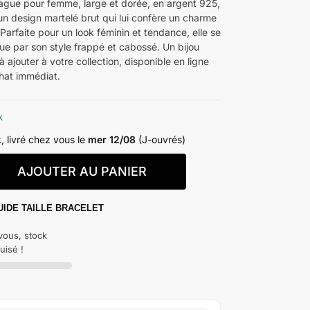
ague pour femme, large et dorée, en argent 925,
 un design martelé brut qui lui confère un charme
Parfaite pour un look féminin et tendance, elle se
e par son style frappé et cabossé. Un bijou
 à ajouter à votre collection, disponible en ligne
hat immédiat.
k
, livré chez vous le
mer 12/08
(J-ouvrés)
AJOUTER AU PANIER
UIDE TAILLE BRACELET
ous, stock
uisé !