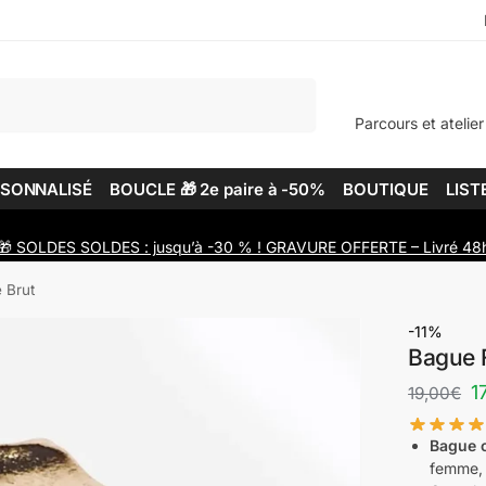
Recherche
Parcours et atelier
RSONNALISÉ
BOUCLE 🎁 2e paire à -50%
BOUTIQUE
LIST
🎁 SOLDES SOLDES : jusqu’à -30 % ! GRAVURE OFFERTE – Livré 48
 Brut
-11%
Bague 
1
19,00
€
Bague o
femme,