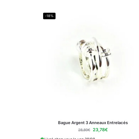
-18%
Bague Argent 3 Anneaux Entrelacés
23,78
€
28,89
€