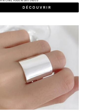
ivré chez vous le dim 08/03
D É C O U V R I R