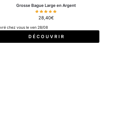
Grosse Bague Large en Argent
28,40
€
ivré chez vous le ven 28/08
D É C O U V R I R