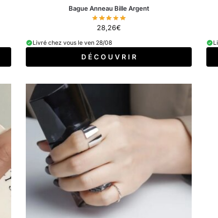
Bague Anneau Bille Argent
28,26
€
Livré chez vous le ven 28/08
L
D É C O U V R I R