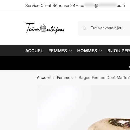
Service Client Réponse 24H
co
*****
@
*********
ou.fr
ACCUEIL
FEMMES
HOMMES
BIJOU PE
Accueil
Femmes
Bague Femme Doré Martelé
/
/