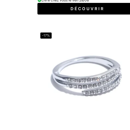
Livré chez vous le ven 28/08
D É C O U V R I R
-17%