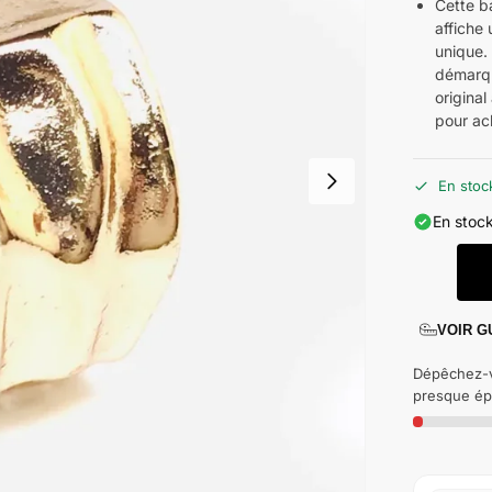
Cette b
affiche
unique. 
démarqu
original
pour ac
En stoc
En stock
VOIR G
Dépêchez-v
presque ép