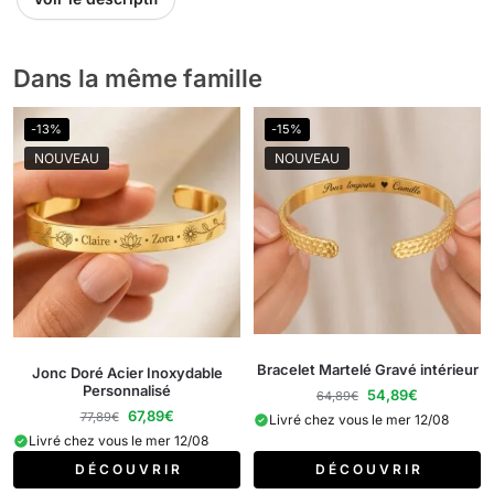
peux que le recommander.
Dans la même famille
-13%
-15%
NOUVEAU
NOUVEAU
Bracelet Martelé Gravé intérieur
Jonc Doré Acier Inoxydable
Personnalisé
54,89
€
64,89
€
67,89
€
77,89
€
Livré chez vous le mer 12/08
Livré chez vous le mer 12/08
D É C O U V R I R
D É C O U V R I R