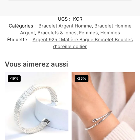
UGS :
KCR
Catégories :
Bracelet Argent Homme
,
Bracelet Homme
Argent
,
Bracelets & joncs
,
Femmes
,
Hommes
Étiquette :
Argent 925 : Matière Bague Bracelet Boucles
d'oreille collier
Vous aimerez aussi
-19%
-25%