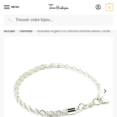
MENU
0
Recherche
🎁 SOLDES SOLDES : jusqu’à -30 % ! GRAVURE OFFERTE – Livré 48h
Accueil
Femmes
Bracelet Argent Fin Femme Homme Maille Corde
/
/