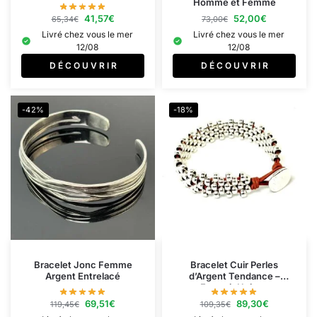
Homme et Femme
41,57
€
52,00
€
65,34
€
73,00
€
Livré chez vous le mer
Livré chez vous le mer
12/08
12/08
D É C O U V R I R
D É C O U V R I R
-42%
-18%
Bracelet Jonc Femme​
Bracelet Cuir Perles
Argent Entrelacé
d’Argent Tendance –
Fermoir Unique
69,51
€
89,30
€
119,45
€
109,35
€