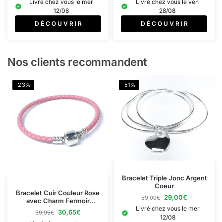
Livré chez vous le mer
Livré chez vous le ven
12/08
28/08
D É C O U V R I R
D É C O U V R I R
Nos clients recommandent
-23%
-51%
Bracelet Triple Jonc Argent
Coeur
Bracelet Cuir Couleur Rose
29,00
€
59,00
€
avec Charm Fermoir
Argent
Livré chez vous le mer
30,65
€
39,95
€
12/08