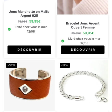
Jonc Manchette en Maille
Argent 925
59,95
€
73,95
€
Bracelet Jonc Argent
Livré chez vous le mer
Ouvert Femme
12/08
59,95
€
79,95
€
Livré chez vous le mer
12/08
D É C O U V R I R
D É C O U V R I R
-37%
-17%