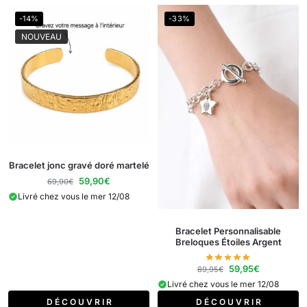
-14%
-33%
NOUVEAU
Bracelet jonc gravé doré martelé
59,90
€
69,90
€
Livré chez vous le mer 12/08
Bracelet Personnalisable
Breloques Étoiles Argent
59,95
€
89,95
€
Livré chez vous le mer 12/08
D É C O U V R I R
D É C O U V R I R