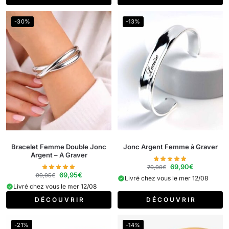
-30%
-13%
Bracelet Femme Double Jonc
Jonc Argent Femme à Graver
Argent​ – A Graver
69,90
€
79,90
€
69,95
€
99,95
€
Livré chez vous le mer 12/08
Livré chez vous le mer 12/08
D É C O U V R I R
D É C O U V R I R
-21%
-14%