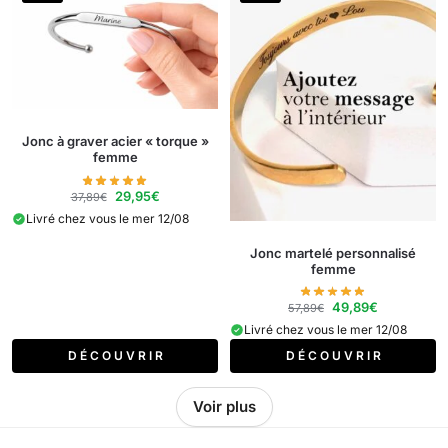
Jonc à graver acier « torque »
femme
29,95
€
37,89
€
Livré chez vous le mer 12/08
Jonc martelé personnalisé
femme
49,89
€
57,89
€
Livré chez vous le mer 12/08
D É C O U V R I R
D É C O U V R I R
Voir plus