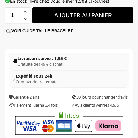
En stock, livré chez vous le
mer 12/08
(J-ouvrés)
Livraison gratuite
Taille : 20cm
AJOUTER AU PANIER
VOIR GUIDE TAILLE BRACELET
Livraison suivie : 1,95 €
🚚
Gratuite dès 49 € d’achat
Expédié sous 24h
⚡
Commande traitée vite
🛡️
🔄
Garantie 2 ans
30 jours pour changer d’avis
💳
⭐
Paiement Klarna 3,4 fois
Avis clients vérifiés 4.9/5