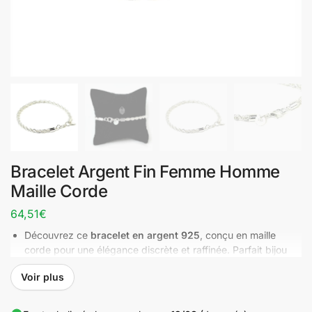
Bracelet Argent Fin Femme Homme
Maille Corde
64,51
€
Découvrez ce
bracelet en argent 925
, conçu en maille
corde pour une élégance discrète et raffinée. Parfait bijou
original pour les hommes ou les femmes cherchant un
Voir plus
bracelet léger et intemporel, il apporte une touche de
sophistication à chaque tenue. Un accessoire qui allie
finesse et qualité, idéal pour le quotidien.