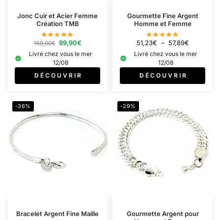
Jonc Cuir et Acier Femme
Gourmette Fine Argent
Création TMB
Homme et Femme
99,90
€
51,23
€
–
57,89
€
159,00
€
Livré chez vous le mer
Livré chez vous le mer
12/08
12/08
D É C O U V R I R
D É C O U V R I R
-36%
-29%
Bracelet Argent Fine Maille
Gourmette Argent pour