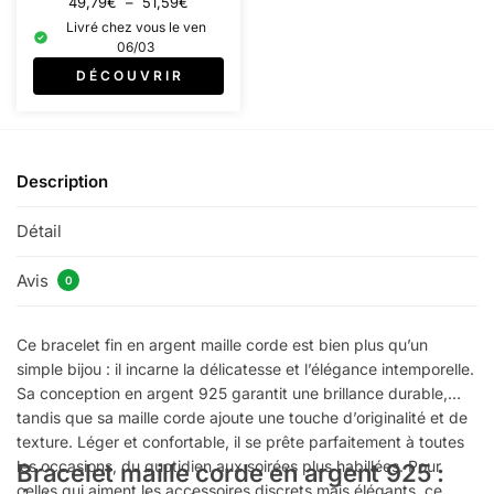
49,79
€
–
51,59
€
Livré chez vous le ven
06/03
D É C O U V R I R
Description
Détail
Avis
0
Ce bracelet fin en argent maille corde est bien plus qu’un
simple bijou : il incarne la délicatesse et l’élégance intemporelle.
Sa conception en argent 925 garantit une brillance durable,
tandis que sa maille corde ajoute une touche d’originalité et de
texture. Léger et confortable, il se prête parfaitement à toutes
les occasions, du quotidien aux soirées plus habillées. Pour
Bracelet maille corde en argent 925 :
celles qui aiment les accessoires discrets mais élégants, ce