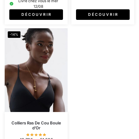
Livré chez vous le mer
12/08
D É C O U V R I R
D É C O U V R I R
-14%
Colliers Ras De Cou Boule
d’Or