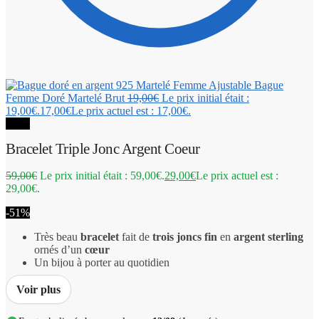
Bague
Femme Doré Martelé Brut
19,00
€
Le prix initial était :
19,00€.
17,00
€
Le prix actuel est : 17,00€.
-51%
Bracelet Triple Jonc Argent Coeur
59,00
€
Le prix initial était : 59,00€.
29,00
€
Le prix actuel est :
29,00€.
-51%
Très beau
bracelet
fait de
trois joncs fin
en
argent sterling
ornés d’un
cœur
Un bijou à porter au quotidien
Voir plus