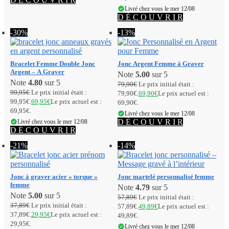
Livré chez vous le mer 12/08
D É C O U V R I R
-30%
-13%
Bracelet Femme Double Jonc
Jonc Argent Femme à Graver
Argent​ – A Graver
Note
5.00
sur 5
Note
4.80
sur 5
79,90
€
Le prix initial était :
99,95
€
Le prix initial était :
79,90€.
69,90
€
Le prix actuel est :
99,95€.
69,95
€
Le prix actuel est :
69,90€.
69,95€.
Livré chez vous le mer 12/08
D É C O U V R I R
Livré chez vous le mer 12/08
D É C O U V R I R
-21%
-14%
Jonc à graver acier « torque »
Jonc martelé personnalisé femme
femme
Note
4.79
sur 5
Note
5.00
sur 5
57,89
€
Le prix initial était :
37,89
€
Le prix initial était :
57,89€.
49,89
€
Le prix actuel est :
37,89€.
29,95
€
Le prix actuel est :
49,89€.
29,95€.
Livré chez vous le mer 12/08