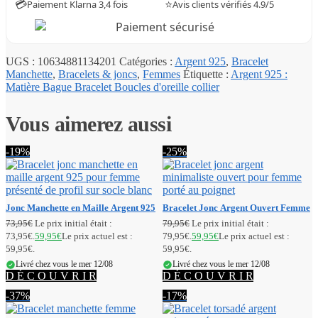
💳
⭐
Paiement Klarna 3,4 fois
Avis clients vérifiés 4.9/5
UGS :
10634881134201
Catégories :
Argent 925
,
Bracelet
Manchette
,
Bracelets & joncs
,
Femmes
Étiquette :
Argent 925 :
Matière Bague Bracelet Boucles d'oreille collier
Vous aimerez aussi
-19%
-25%
Jonc Manchette en Maille Argent 925
Bracelet Jonc Argent Ouvert Femme
73,95
€
Le prix initial était :
79,95
€
Le prix initial était :
73,95€.
59,95
€
Le prix actuel est :
79,95€.
59,95
€
Le prix actuel est :
59,95€.
59,95€.
Livré chez vous le mer 12/08
Livré chez vous le mer 12/08
D É C O U V R I R
D É C O U V R I R
-37%
-17%