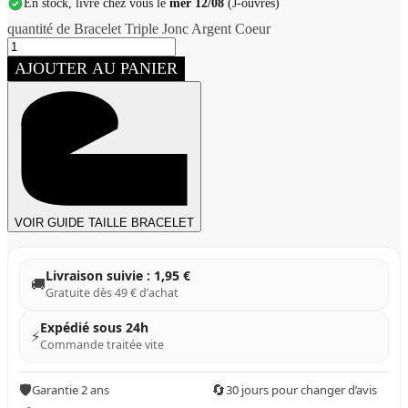
En stock, livré chez vous le
mer 12/08
(J-ouvrés)
quantité de Bracelet Triple Jonc Argent Coeur
AJOUTER AU PANIER
VOIR GUIDE TAILLE BRACELET
Livraison suivie : 1,95 €
🚚
Gratuite dès 49 € d’achat
Expédié sous 24h
⚡
Commande traitée vite
🛡️
🔄
Garantie 2 ans
30 jours pour changer d’avis