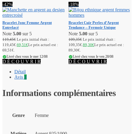
-42%
-18%
Bracelet Jonc Femme​ Argent
Bracelet Cuir Perles d’Argent
Entrelacé
Tendance – Fermoir Unique
Note
5.00
sur 5
Note
5.00
sur 5
119,45
€
Le prix initial était :
109,35
€
Le prix initial était :
119,45€.
69,51
€
Le prix actuel est :
109,35€.
89,30
€
Le prix actuel est :
69,51€.
89,30€.
Livré chez vous le mer 12/08
Livré chez vous le ven 28/08
D É C O U V R I R
D É C O U V R I R
Détail
Avis
0
Informations complémentaires
Genre
Femme
Matière
Argent 925/1000