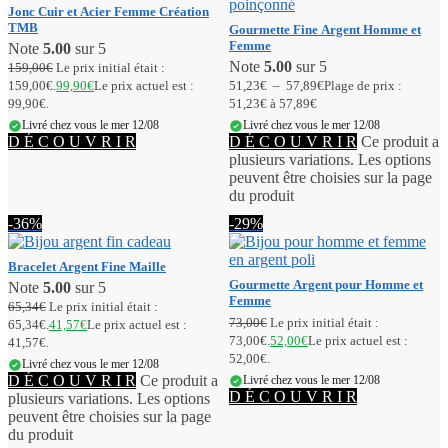
Jonc Cuir et Acier Femme Création
TMB
Gourmette Fine Argent Homme et
Femme
Note
5.00
sur 5
Note
5.00
sur 5
159,00
€
Le prix initial était :
159,00€.
99,90
€
Le prix actuel est :
51,23
€
–
57,89
€
Plage de prix :
99,90€.
51,23€ à 57,89€
Livré chez vous le mer 12/08
Livré chez vous le mer 12/08
D É C O U V R I R
D É C O U V R I R
Ce produit a
plusieurs variations. Les options
peuvent être choisies sur la page
du produit
-36%
-29%
Bracelet Argent Fine Maille
Gourmette Argent pour Homme et
Note
5.00
sur 5
Femme
65,34
€
Le prix initial était :
73,00
€
Le prix initial était :
65,34€.
41,57
€
Le prix actuel est :
73,00€.
52,00
€
Le prix actuel est :
41,57€.
52,00€.
Livré chez vous le mer 12/08
D É C O U V R I R
Ce produit a
Livré chez vous le mer 12/08
D É C O U V R I R
plusieurs variations. Les options
peuvent être choisies sur la page
du produit