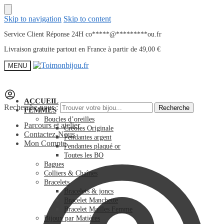
Skip to navigation
Skip to content
Service Client Réponse 24H
co
*****
@
*********
ou.fr
Livraison gratuite partout en France à partir de 49,00 €
MENU
ACCUEIL
Recherche pour :
Recherche
FEMMES
Boucles d’oreilles
Parcours et atelier
Créoles Originale
Contactez-Nous
Pendantes argent
Mon Compte
Pendantes plaqué or
Toutes les BO
Bagues
Colliers & Chaînes
Bracelets
Bracelets & joncs
Bracelet Manchette
Bracelet Mailles Femme
Bijoux par Matières