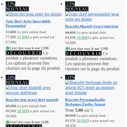
-13%
-15%
NOUVEAU
NOUVEAU
Jonc Doré Acier Inoxydable
Personnalisé
Bracelet Martelé Gravé intérieur
77,89
€
Le prix initial était :
64,89
€
Le prix initial était :
77,89€.
67,89
€
Le prix actuel est :
64,89€.
54,89
€
Le prix actuel est :
67,89€.
54,89€.
Livré chez vous le mer 12/08
Livré chez vous le mer 12/08
D É C O U V R I R
Ce
D É C O U V R I R
Ce
produit a plusieurs variations.
produit a plusieurs variations.
Les options peuvent être
Les options peuvent être
choisies sur la page du produit
choisies sur la page du produit
-14%
-33%
NOUVEAU
Bracelet jonc gravé doré martelé
Bracelet Personnalisable
Breloques Étoiles Argent
69,90
€
Le prix initial était :
Note
5.00
sur 5
69,90€.
59,90
€
Le prix actuel est :
89,95
€
Le prix initial était :
59,90€.
89,95€.
59,95
€
Le prix actuel est :
Livré chez vous le mer 12/08
59,95€.
D É C O U V R I R