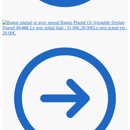
Bague Plaqué Or Ajustable Design
Noeud
35,00
€
Le prix initial était : 35,00€.
28,00
€
Le prix actuel est :
28,00€.