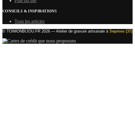
Plan du site
CONSEILS & INSPIRATIONS
Tous les articles
© TOIMONBIJOU.FR 2026 — Atelier de gravure artisanale à
Sepmes (37)