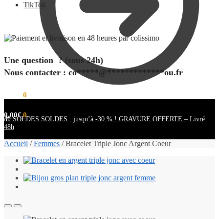
TikTok
Une question ? (sous 24h)
Nous contacter :
co
*****
@
*************
ou.fr
0,00
€
0
0,00
€
0
🎁 SOLDES SOLDES : jusqu’à -30 % ! GRAVURE OFFERTE – Livré
48h
Accueil
/
Femmes
/
Bracelet Triple Jonc Argent Coeur