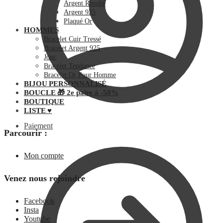
Argent Rhodié
Argent 925
Plaqué Or
HOMMES
Bracelet Cuir Tressé
Bracelet Argent 925
Jonc
Bracelet Tendance
Bracelet Or Pour Homme
BIJOU PERSONNALISÉ
BOUCLE 🎁 2e paire à -50%
BOUTIQUE
LISTE ♥
Paiement
Parcourir :
Mon compte
Venez nous rejoindre
Facebook
Insta
Youtube