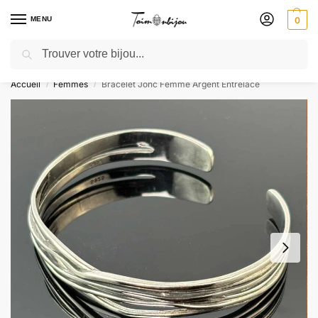
MENU
0
Recherche
🎁 SOLDES SOLDES : jusqu’à -30 % ! GRAVURE OFFERTE – Livré 48h
Accueil
Femmes
Bracelet Jonc Femme​ Argent Entrelacé
/
/