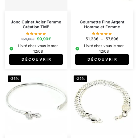
Jonc Cuir et Acier Femme
Gourmette Fine Argent
Création TMB
Homme et Femme
99,90
€
51,23
€
–
57,89
€
159,00
€
Livré chez vous le mer
Livré chez vous le mer
12/08
12/08
D É C O U V R I R
D É C O U V R I R
-36%
-29%