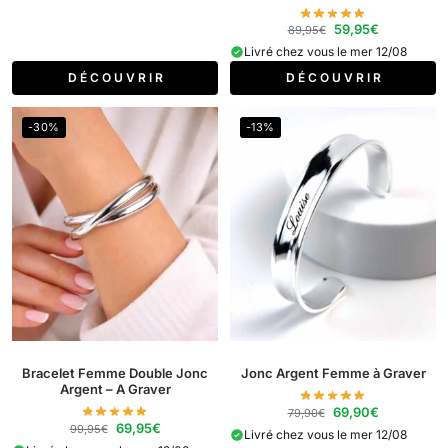
59,95
€
89,95
€
Livré chez vous le mer 12/08
D É C O U V R I R
D É C O U V R I R
-30%
-13%
Bracelet Femme Double Jonc
Jonc Argent Femme à Graver
Argent​ – A Graver
69,90
€
79,90
€
69,95
€
99,95
€
Livré chez vous le mer 12/08