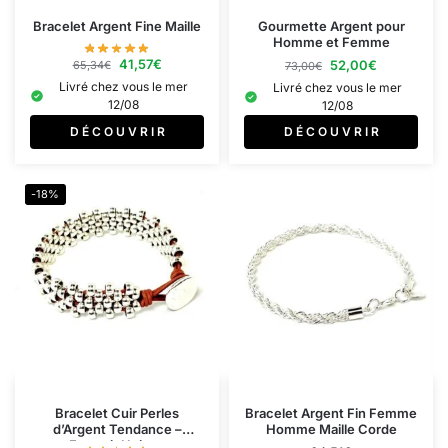
Bracelet Argent Fine Maille
Gourmette Argent pour
Homme et Femme
41,57
€
52,00
€
65,34
€
73,00
€
Livré chez vous le mer
Livré chez vous le mer
12/08
12/08
D É C O U V R I R
D É C O U V R I R
-18%
Bracelet Cuir Perles
Bracelet Argent Fin Femme
d’Argent Tendance –
Homme Maille Corde
Fermoir Unique