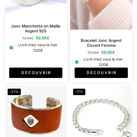
Jonc Manchette en Maille
Argent 925
59,95
€
73,95
€
Bracelet Jonc Argent
Livré chez vous le mer
Ouvert Femme
12/08
59,95
€
79,95
€
Livré chez vous le mer
12/08
D É C O U V R I R
D É C O U V R I R
-37%
-17%