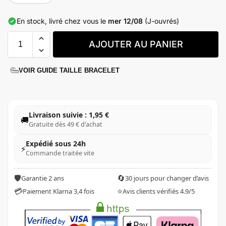
raffinée, parfaite pour celles qui apprécient le style original
et authentique.
En stock, livré chez vous le
mer 12/08
(J-ouvrés)
Offrez-le avec la
livraison gratuite
pour un plaisir sans
compromis.
AJOUTER AU PANIER
⏰Dépêchez-vous, il n’en reste plus que 1 en stock
Livré en 3 jours chez vous par colissimo
VOIR GUIDE TAILLE BRACELET
Livraison suivie : 1,95 €
🚚
Gratuite dès 49 € d’achat
Expédié sous 24h
⚡
Commande traitée vite
🛡️
🔄
Garantie 2 ans
30 jours pour changer d’avis
💳
⭐
Paiement Klarna 3,4 fois
Avis clients vérifiés 4.9/5