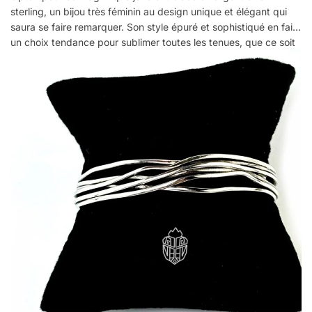
sterling, un bijou très féminin au design unique et élégant qui
saura se faire remarquer. Son style épuré et sophistiqué en fait
un choix tendance pour sublimer toutes les tenues, que ce soit
pour un look quotidien ou une soirée. Ce jonc est
poinçonné,
garantissant la qualité de l’argent sterling utilisé
, un gage de
durabilité et de brillance. Parfait comme idée cadeau, il est
pensé pour faire plaisir à celles qui apprécient les bijoux
modernes et distingués. Que vous souhaitiez l’offrir ou vous
faire plaisir, ce bracelet jonc est la pièce idéale pour un cadeau
chic et raffiné. Profitez de la livraison gratuite pour une
expérience d’achat optimale et sans souci.