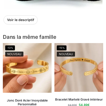
Voir le descriptif
Dans la même famille
-13%
-15%
NOUVEAU
NOUVEAU
Bracelet Martelé Gravé intérieur
Jonc Doré Acier Inoxydable
Personnalisé
54,89
€
64,89
€