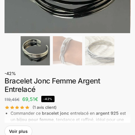
-42%
Bracelet Jonc Femme​ Argent
Entrelacé
69,51
€
119,45
€
-42%
(
1
avis client)
Commander ce
bracelet jonc
entrelacé en
argent 925
est
un
bijou pour femme
, tendance et raffiné, idéal pour une
touche d’élégance. Avec son poinçon 925 sterling,
il
Voir plus
garantit une qualité durable
. Idée cadeau sublime et