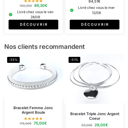
64,51
€
89,30
€
109,35
€
Livré chez vous le mer
Livré chez vous le ven
12/08
28/08
D É C O U V R I R
D É C O U V R I R
Nos clients recommandent
-35%
-51%
Bracelet Femme Jonc
Argent Boule
Bracelet Triple Jonc Argent
Coeur
75,00
€
115,00
€
29,00
€
59,00
€