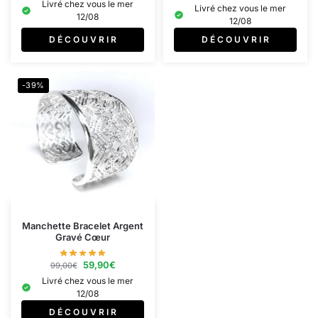
Livré chez vous le mer
Livré chez vous le mer
12/08
12/08
D É C O U V R I R
D É C O U V R I R
-39%
Manchette Bracelet Argent
Gravé Cœur
59,90
€
99,00
€
Livré chez vous le mer
12/08
D É C O U V R I R