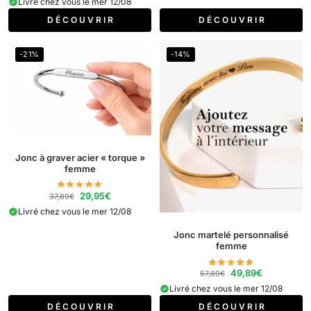
Livré chez vous le mer 12/08
D É C O U V R I R
D É C O U V R I R
-21%
-14%
Jonc à graver acier « torque »
femme
29,95
€
37,89
€
Livré chez vous le mer 12/08
Jonc martelé personnalisé
femme
49,89
€
57,89
€
Livré chez vous le mer 12/08
D É C O U V R I R
D É C O U V R I R