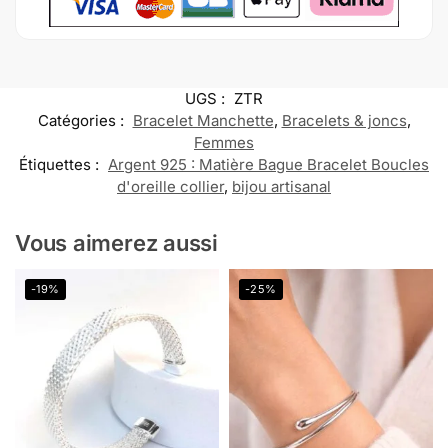
UGS :
ZTR
Catégories :
Bracelet Manchette
,
Bracelets & joncs
,
Femmes
Étiquettes :
Argent 925 : Matière Bague Bracelet Boucles
d'oreille collier
,
bijou artisanal
Vous aimerez aussi
-19%
-25%