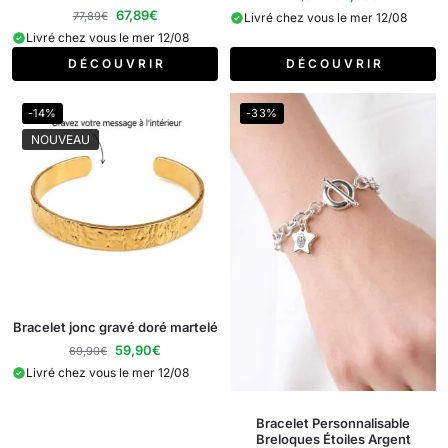
67,89
€
77,89
€
Livré chez vous le mer 12/08
Livré chez vous le mer 12/08
D É C O U V R I R
D É C O U V R I R
-14%
-33%
NOUVEAU
Bracelet jonc gravé doré martelé
59,90
€
69,90
€
Livré chez vous le mer 12/08
Bracelet Personnalisable
Breloques Étoiles Argent