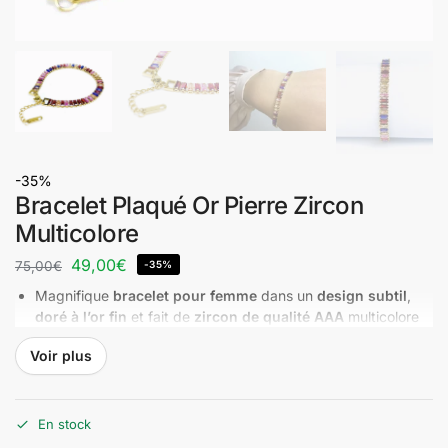
-35%
Bracelet Plaqué Or Pierre Zircon
Multicolore
49,00
€
75,00
€
-35%
Magnifique
bracelet pour femme
dans un
design subtil
,
doré à l’or fin
et fait de
zircon de qualité AAA
multicolore
(nuances de rouge, rose et violet), Commandez ce sublime
Voir plus
bijou à la fois discret et éclatant
Livraison gratuite en 48H
En stock