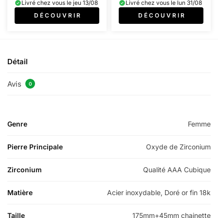
Livré chez vous le jeu 13/08
Livré chez vous le lun 31/08
D É C O U V R I R
D É C O U V R I R
Détail
Avis
0
Genre
Femme
Pierre Principale
Oxyde de Zirconium
Zirconium
Qualité AAA Cubique
Matière
Acier inoxydable, Doré or fin 18k
Taille
175mm+45mm chainette