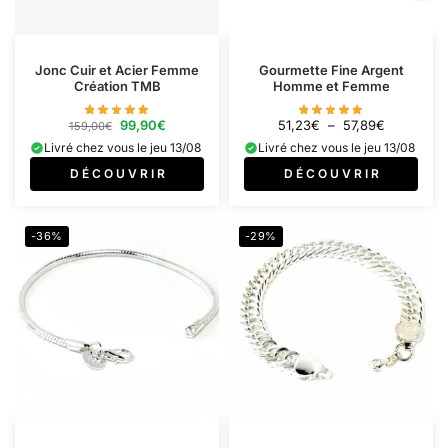
Jonc Cuir et Acier Femme
Gourmette Fine Argent
Création TMB
Homme et Femme
99,90
€
51,23
€
–
57,89
€
159,00
€
Livré chez vous le jeu 13/08
Livré chez vous le jeu 13/08
D É C O U V R I R
D É C O U V R I R
-36%
-29%