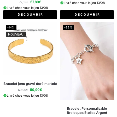
67,89
€
77,89
€
Livré chez vous le jeu 13/08
Livré chez vous le jeu 13/08
D É C O U V R I R
D É C O U V R I R
-14%
-33%
NOUVEAU
Bracelet jonc gravé doré martelé
59,90
€
69,90
€
Livré chez vous le jeu 13/08
Bracelet Personnalisable
Breloques Étoiles Argent