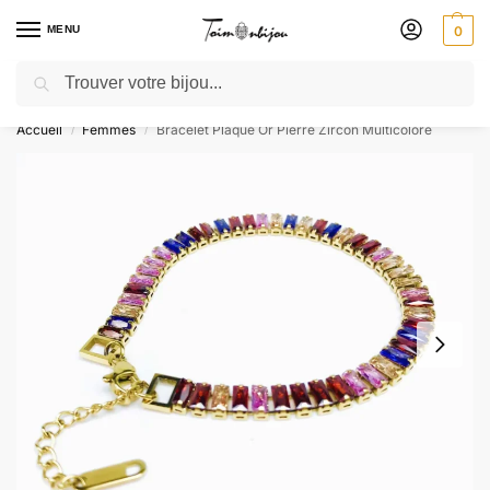
MENU
0
Recherche
🎁 SOLDES SOLDES : jusqu’à -30 % ! GRAVURE OFFERTE – Livré 48h
Accueil
Femmes
Bracelet Plaqué Or Pierre Zircon Multicolore
/
/