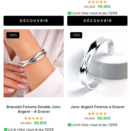
59,95
€
89,95
€
Livré chez vous le jeu 13/08
D É C O U V R I R
D É C O U V R I R
-30%
-13%
Bracelet Femme Double Jonc
Jonc Argent Femme à Graver
Argent​ – A Graver
69,90
€
79,90
€
69,95
€
99,95
€
Livré chez vous le jeu 13/08
Livré chez vous le jeu 13/08