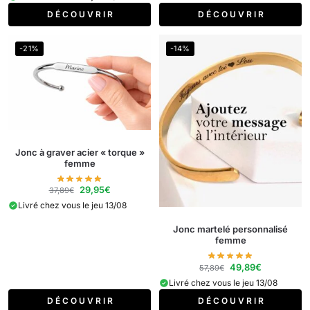
D É C O U V R I R
D É C O U V R I R
-21%
-14%
Jonc à graver acier « torque »
femme
29,95
€
37,89
€
Livré chez vous le jeu 13/08
Jonc martelé personnalisé
femme
49,89
€
57,89
€
Livré chez vous le jeu 13/08
D É C O U V R I R
D É C O U V R I R