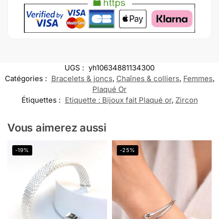
UGS :
yh10634881134300
Catégories :
Bracelets & joncs
,
Chaînes & colliers
,
Femmes
,
Plaqué Or
Étiquettes :
Etiquette : Bijoux fait Plaqué or
,
Zircon
Vous aimerez aussi
-19%
-25%