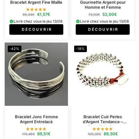
Bracelet Argent Fine Maille
Gourmette Argent pour
Homme et Femme
41,57
€
52,00
€
65,34
€
73,00
€
Livré chez vous le jeu 13/08
Livré chez vous le jeu 13/08
D É C O U V R I R
D É C O U V R I R
-42%
-18%
Bracelet Jonc Femme​
Bracelet Cuir Perles
Argent Entrelacé
d’Argent Tendance –
Fermoir Unique
69,51
€
89,30
€
119,45
€
109,35
€