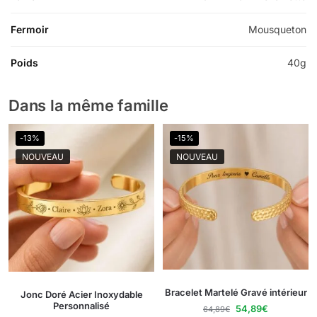
Fermoir
Mousqueton
Poids
40g
Dans la même famille
-13%
-15%
NOUVEAU
NOUVEAU
Bracelet Martelé Gravé intérieur
Jonc Doré Acier Inoxydable
Personnalisé
54,89
€
64,89
€