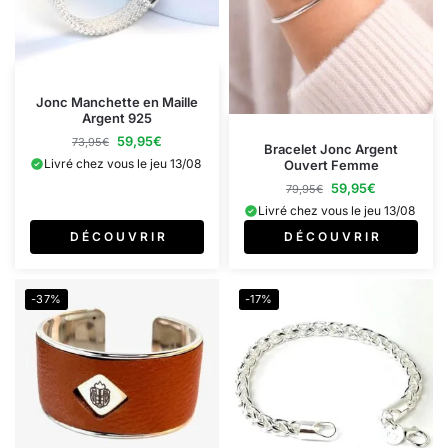
Jonc Manchette en Maille
Argent 925
59,95
€
73,95
€
Bracelet Jonc Argent
Livré chez vous le jeu 13/08
Ouvert Femme
59,95
€
79,95
€
Livré chez vous le jeu 13/08
D É C O U V R I R
D É C O U V R I R
-37%
-17%