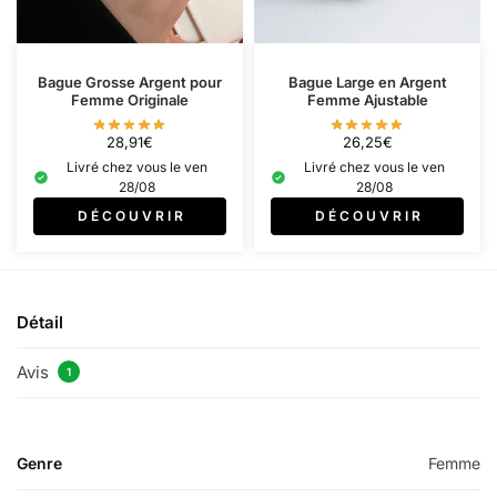
Bague Grosse Argent pour
Bague Large en Argent
Femme Originale
Femme Ajustable
28,91
€
26,25
€
Livré chez vous le ven
Livré chez vous le ven
28/08
28/08
D É C O U V R I R
D É C O U V R I R
Détail
Avis
1
Genre
Femme