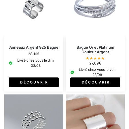
Anneaux Argent 925 Bague
Bague Or et Platinum
Couleur Argent
28,16
€
Livré chez vous le dim
27,89
€
08/03
Livré chez vous le ven
28/08
D É C O U V R I R
D É C O U V R I R