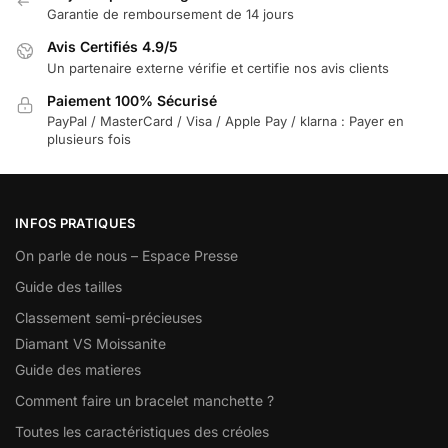
Garantie de remboursement de 14 jours
Avis Certifiés 4.9/5
Un partenaire externe vérifie et certifie nos avis clients
Paiement 100% Sécurisé
PayPal / MasterCard / Visa / Apple Pay / klarna : Payer en
plusieurs fois
INFOS PRATIQUES
On parle de nous – Espace Presse
Guide des tailles
Classement semi-précieuses
Diamant VS Moissanite
Guide des matieres
Comment faire un bracelet manchette ?
Toutes les caractéristiques des créoles