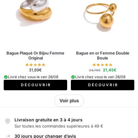
Bague Plaqué Or Bijou Femme
Bague en or Femme Double
Original
Boule
31,89
€
21,45
€
24,76
€
Livré chez vous le ven 28/08
Livré chez vous le ven 28/08
D É C O U V R I R
D É C O U V R I R
Voir plus
Livraison gratuite en 3 à 4 jours
Sur toutes les commandes supérieures à 49 €
30 jours pour changer d’avis