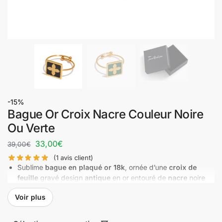
-15%
Bague Or Croix Nacre Couleur Noire
Ou Verte
33,00
€
39,00
€
(
1
avis client)
Sublime
bague en plaqué or 18k
, ornée d’une
croix de
feuille
gravé design
antique
en or entouré de
nacre
noire
ou verte
Voir plus
Commandez ce
bijou tendance avec sa boite noire
livré
chez vous en 3 jours