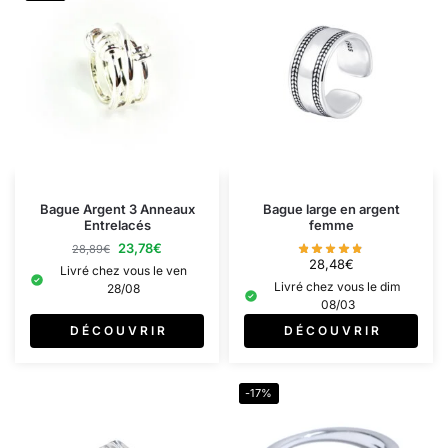
Bague Argent 3 Anneaux
Bague large en argent
Entrelacés
femme
23,78
€
28,89
€
28,48
€
Livré chez vous le ven
Livré chez vous le dim
28/08
08/03
D É C O U V R I R
D É C O U V R I R
-17%