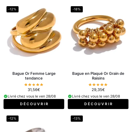
-12%
-18%
Bague Or Femme Large
Bague en Plaqué Or Grain de
tendance
Raisins
31,56
€
29,35
€
Livré chez vous le ven 28/08
Livré chez vous le ven 28/08
D É C O U V R I R
D É C O U V R I R
-12%
-13%