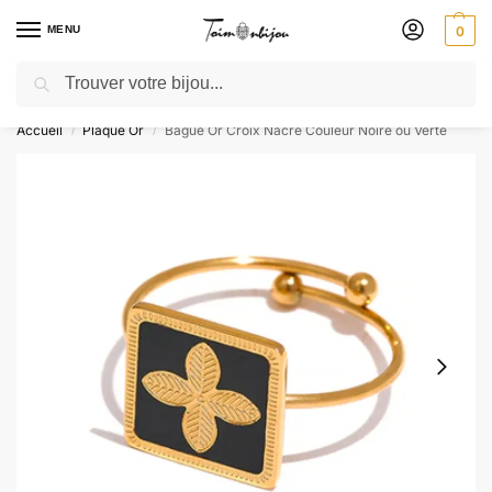
MENU
0
Recherche
🎁 SOLDES SOLDES : jusqu’à -30 % ! GRAVURE OFFERTE – Livré 48h
Accueil
Plaqué Or
Bague Or Croix Nacre Couleur Noire ou Verte
/
/