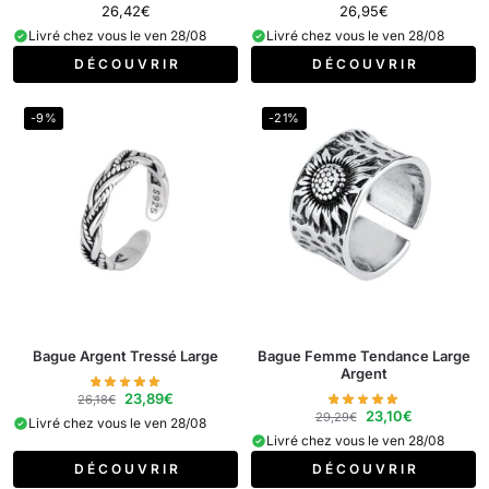
26,42
€
26,95
€
Livré chez vous le ven 28/08
Livré chez vous le ven 28/08
D É C O U V R I R
D É C O U V R I R
-9%
-21%
Bague Argent Tressé Large
Bague Femme Tendance Large
Argent
23,89
€
26,18
€
23,10
€
29,29
€
Livré chez vous le ven 28/08
Livré chez vous le ven 28/08
D É C O U V R I R
D É C O U V R I R