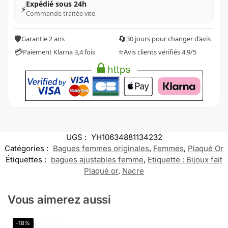
Expédié sous 24h
⚡
Commande traitée vite
🛡️
🔄
Garantie 2 ans
30 jours pour changer d’avis
💳
⭐
Paiement Klarna 3,4 fois
Avis clients vérifiés 4.9/5
UGS :
YH10634881134232
Catégories :
Bagues femmes originales
,
Femmes
,
Plaqué Or
Étiquettes :
bagues ajustables femme
,
Etiquette : Bijoux fait
Plaqué or
,
Nacre
Vous aimerez aussi
-18%