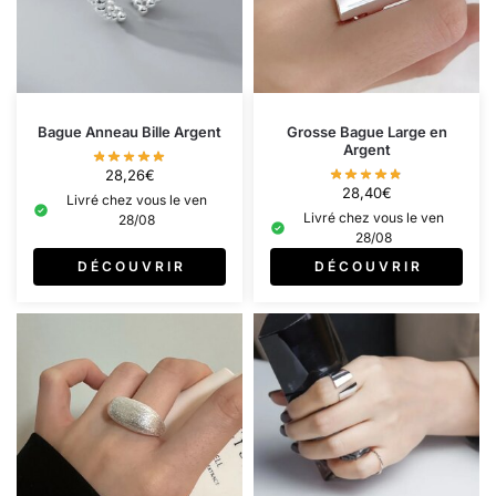
Bague Anneau Bille Argent
Grosse Bague Large en
Argent
28,26
€
28,40
€
Livré chez vous le ven
Livré chez vous le ven
28/08
28/08
D É C O U V R I R
D É C O U V R I R