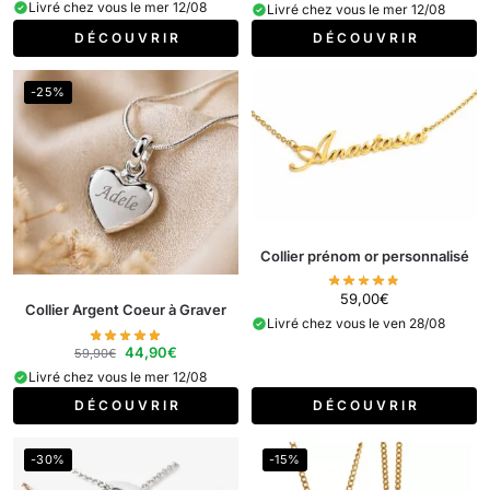
Livré chez vous le mer 12/08
Livré chez vous le mer 12/08
D É C O U V R I R
D É C O U V R I R
-25%
Collier prénom or personnalisé
59,00
€
Collier Argent Coeur à Graver
Livré chez vous le ven 28/08
44,90
€
59,90
€
Livré chez vous le mer 12/08
D É C O U V R I R
D É C O U V R I R
-30%
-15%