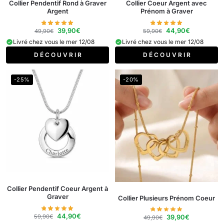
Collier Pendentif Rond à Graver
Collier Coeur Argent avec
Argent
Prénom à Graver​
39,90
€
44,90
€
49,90
€
59,90
€
Livré chez vous le mer 12/08
Livré chez vous le mer 12/08
D É C O U V R I R
D É C O U V R I R
-25%
-20%
Collier Pendentif Coeur Argent à
Graver
Collier Plusieurs Prénom Coeur
44,90
€
59,90
€
39,90
€
49,90
€