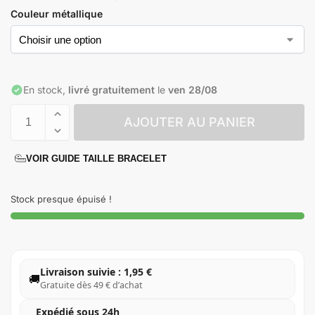
Livré chez vous en 8-12 jours →
Plus d’infos
Couleur métallique
En stock,
livré gratuitement
le
ven 28/08
AJOUTER AU PANIER
VOIR GUIDE TAILLE BRACELET
Stock presque épuisé !
Livraison suivie : 1,95 €
🚚
Gratuite dès 49 € d’achat
Expédié sous 24h