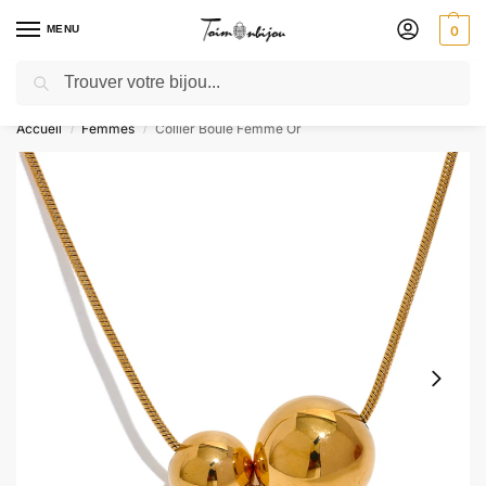
MENU
0
Recherche
🎁 SOLDES SOLDES : jusqu’à -30 % ! GRAVURE OFFERTE – Livré 48h
Accueil
Femmes
Collier Boule Femme Or
/
/