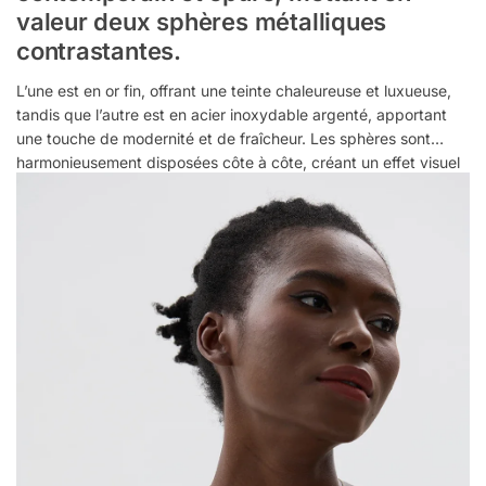
valeur deux sphères métalliques
contrastantes.
L’une est en or fin, offrant une teinte chaleureuse et luxueuse,
tandis que l’autre est en acier inoxydable argenté, apportant
une touche de modernité et de fraîcheur. Les sphères sont
harmonieusement disposées côte à côte, créant un effet visuel
à la fois simple et élégant. Ce bijou minimaliste est parfait pour
sublimer une tenue, qu’elle soit décontractée ou habillée, tout
en ajoutant une touche de sophistication discrète mais
impactante. Un accessoire incontournable pour toute garde-
robe.