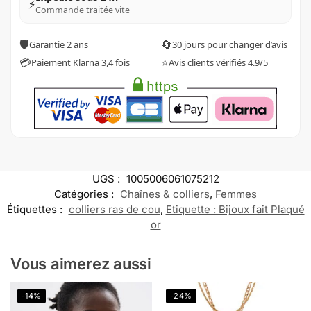
⚡
Commande traitée vite
🛡️
🔄
Garantie 2 ans
30 jours pour changer d’avis
💳
⭐
Paiement Klarna 3,4 fois
Avis clients vérifiés 4.9/5
UGS :
1005006061075212
Catégories :
Chaînes & colliers
,
Femmes
Étiquettes :
colliers ras de cou
,
Etiquette : Bijoux fait Plaqué
or
Vous aimerez aussi
-14%
-24%