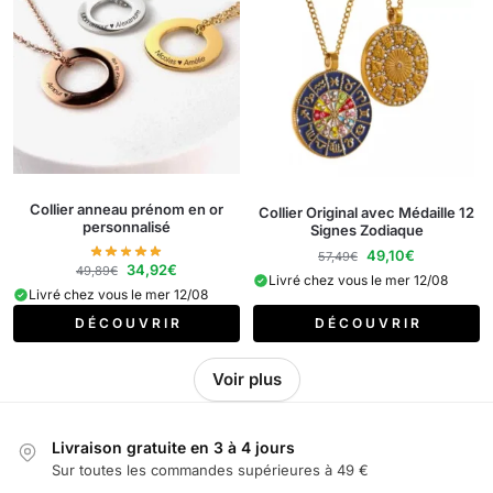
Collier anneau prénom en or
Collier Original avec Médaille 12
personnalisé
Signes Zodiaque
49,10
€
57,49
€
34,92
€
49,89
€
Livré chez vous le mer 12/08
Livré chez vous le mer 12/08
D É C O U V R I R
D É C O U V R I R
Voir plus
Livraison gratuite en 3 à 4 jours
Sur toutes les commandes supérieures à 49 €