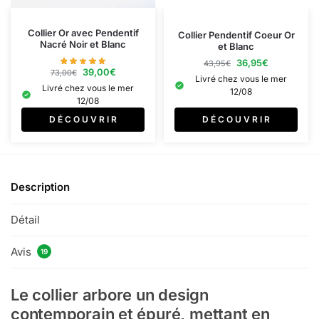
Collier Or avec Pendentif
Collier Pendentif Coeur Or
Nacré Noir et Blanc
et Blanc
36,95
€
43,95
€
39,00
€
73,00
€
Livré chez vous le mer
Livré chez vous le mer
12/08
12/08
D É C O U V R I R
D É C O U V R I R
Description
Détail
Avis
19
Le collier arbore un design
contemporain et épuré, mettant en