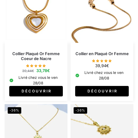
Collier Plaqué Or Femme
Collier en Plaqué Or Femme
Coeur de Nacre
39,94
€
33,78
€
39,44
€
Livré chez vous le ven
Livré chez vous le ven
28/08
28/08
D É C O U V R I R
D É C O U V R I R
-36%
-36%