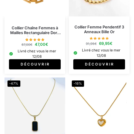
Collier Femme Pendentif 3
Collier Chaîne Femmes à
Anneaux Bille Or
Mailles Rectangulaire Doré
Or Jaune
69,95
€
91,95
€
47,00
€
67,00
€
Livré chez vous le mer
Livré chez vous le mer
12/08
12/08
D É C O U V R I R
D É C O U V R I R
-47%
-16%