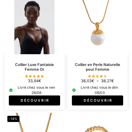
Collier Luxe Fantaisie
Collier en Perle Naturelle
Femme Or
pour Femme
33,94
€
38,03
€
–
38,27
€
Livré chez vous le ven
Livré chez vous le dim
28/08
08/03
D É C O U V R I R
D É C O U V R I R
-14%