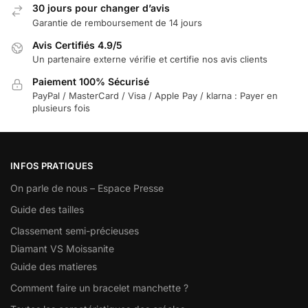
30 jours pour changer d’avis
Garantie de remboursement de 14 jours
Avis Certifiés 4.9/5
Un partenaire externe vérifie et certifie nos avis clients
Paiement 100% Sécurisé
PayPal / MasterCard / Visa / Apple Pay / klarna : Payer en
plusieurs fois
INFOS PRATIQUES
On parle de nous – Espace Presse
Guide des tailles
Classement semi-précieuses
Diamant VS Moissanite
Guide des matieres
Comment faire un bracelet manchette ?