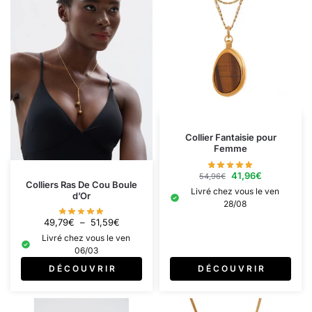
Collier Fantaisie pour
Femme
41,96
€
54,96
€
Colliers Ras De Cou Boule
Livré chez vous le ven
d’Or
28/08
49,79
€
–
51,59
€
Livré chez vous le ven
06/03
D É C O U V R I R
D É C O U V R I R