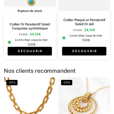
Rupture de stock
Collier Plaqué or Pendentif
Soleil Or œil
Collier Or Pendentif Soleil
Turquoise synthétique
24,10
€
37,43
€
24,10
€
37,43
€
Livré chez vous le mer
Livré chez vous le mer
12/08
12/08
D É C O U V R I R
D É C O U V R I R
Nos clients recommandent
-30%
-24%