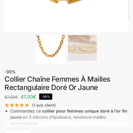
-30%
Collier Chaîne Femmes À Mailles
Rectangulaire Doré Or Jaune
47,00
€
67,00
€
-30%
(
1
avis client)
Commandez ce
collier pour femmes unique doré à l’or fin
jaune
en 3 microns d’épaisseur, tendance mailles
rectangulaires
Délai de livraison plus long pour cet article : 8 à 12 jours