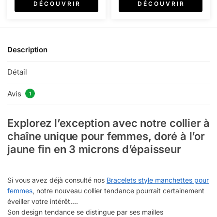
D É C O U V R I R
D É C O U V R I R
Description
Détail
Avis
1
Explorez l’exception avec notre collier à
chaîne unique pour femmes, doré à l’or
jaune fin en 3 microns d’épaisseur
Si vous avez déjà consulté nos
Bracelets style manchettes pour
femmes
, notre nouveau collier tendance pourrait certainement
éveiller votre intérêt.
Son design tendance se distingue par ses mailles