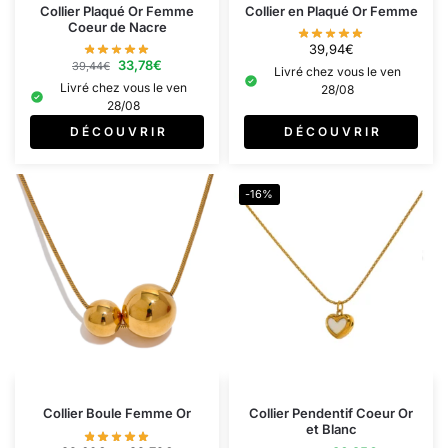
Collier Plaqué Or Femme
Collier en Plaqué Or Femme
Coeur de Nacre
39,94
€
33,78
€
39,44
€
Livré chez vous le ven
Livré chez vous le ven
28/08
28/08
D É C O U V R I R
D É C O U V R I R
-16%
Collier Boule Femme Or
Collier Pendentif Coeur Or
et Blanc