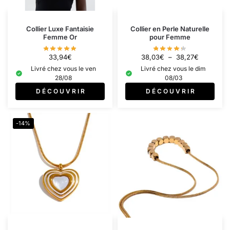
Collier Luxe Fantaisie
Collier en Perle Naturelle
Femme Or
pour Femme
33,94
€
38,03
€
–
38,27
€
Livré chez vous le ven
Livré chez vous le dim
28/08
08/03
D É C O U V R I R
D É C O U V R I R
-14%