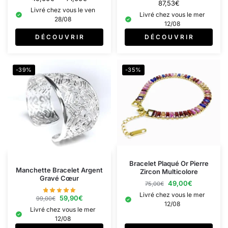
87,53
€
Livré chez vous le ven
Livré chez vous le mer
28/08
12/08
D É C O U V R I R
D É C O U V R I R
-39%
-35%
Bracelet Plaqué Or Pierre
Manchette Bracelet Argent
Zircon Multicolore
Gravé Cœur
49,00
€
75,00
€
Livré chez vous le mer
59,90
€
99,00
€
12/08
Livré chez vous le mer
12/08