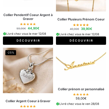
Collier Pendentif Coeur Argent à
Graver
Collier Plusieurs Prénom Coeur
44,90
€
59,90
€
39,90
€
49,90
€
Livré chez vous le mer 12/08
Livré chez vous le mer 12/08
D É C O U V R I R
D É C O U V R I R
-25%
Collier prénom or personnalisé
59,00
€
Collier Argent Coeur à Graver
Livré chez vous le ven 28/08