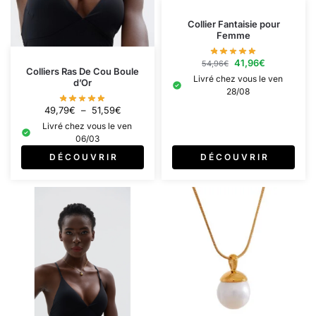
Collier Fantaisie pour
Femme
41,96
€
54,96
€
Colliers Ras De Cou Boule
Livré chez vous le ven
d’Or
28/08
49,79
€
–
51,59
€
Livré chez vous le ven
06/03
D É C O U V R I R
D É C O U V R I R