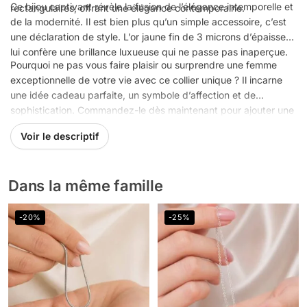
Ce bijou captivant révèle la fusion de l’élégance intemporelle et
rectangulaires, offrant une élégance contemporaine.
de la modernité. Il est bien plus qu’un simple accessoire, c’est
une déclaration de style. L’or jaune fin de 3 microns d’épaisseur
lui confère une brillance luxueuse qui ne passe pas inaperçue.
Pourquoi ne pas vous faire plaisir ou surprendre une femme
exceptionnelle de votre vie avec ce collier unique ? Il incarne
une idée cadeau parfaite, un symbole d’affection et de
sophistication. Commandez-le dès maintenant pour ajouter une
touche d’éclat et d’originalité à votre collection de bijoux. Avec
Voir le descriptif
ce collier, vous portez une œuvre d’art qui raconte votre
histoire de style.
Dans la même famille
-20%
-25%