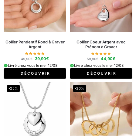
Collier Pendentif Rond à Graver
Collier Coeur Argent avec
Argent
Prénom à Graver​
39,90
€
44,90
€
49,90
€
59,90
€
Livré chez vous le mer 12/08
Livré chez vous le mer 12/08
D É C O U V R I R
D É C O U V R I R
-25%
-20%