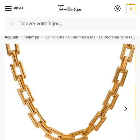
MENU
0
Recherche
🎁 SOLDES SOLDES : jusqu’à -30 % ! GRAVURE OFFERTE – Livré 48h
Accueil
Femmes
Collier Chaîne Femmes à Mailles Rectangulaire Doré Or Jaune
/
/