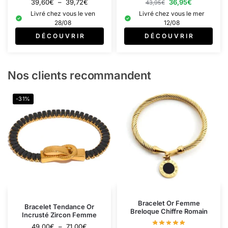
39,60
€
–
39,72
€
36,95
€
43,95
€
Livré chez vous le ven
Livré chez vous le mer
28/08
12/08
D É C O U V R I R
D É C O U V R I R
Nos clients recommandent
-31%
Bracelet Or Femme
Bracelet Tendance Or
Breloque Chiffre Romain
Incrusté Zircon Femme
49,00
€
–
71,00
€