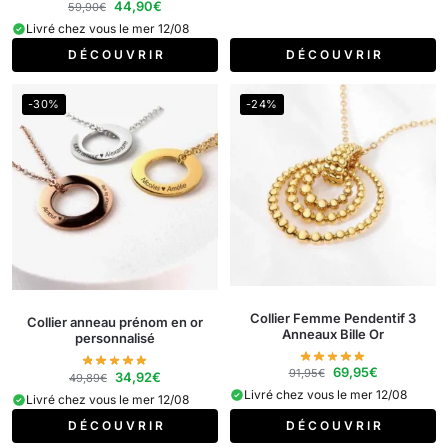
44,90
€
59,90
€
Livré chez vous le mer 12/08
D É C O U V R I R
D É C O U V R I R
-30%
-24%
Collier Femme Pendentif 3
Collier anneau prénom en or
Anneaux Bille Or
personnalisé
69,95
€
91,95
€
34,92
€
49,89
€
Livré chez vous le mer 12/08
Livré chez vous le mer 12/08
D É C O U V R I R
D É C O U V R I R