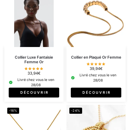
Collier Luxe Fantaisie
Collier en Plaqué Or Femme
Femme Or
39,94
€
33,94
€
Livré chez vous le ven
Livré chez vous le ven
28/08
28/08
D É C O U V R I R
D É C O U V R I R
-16%
-24%