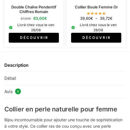
Double Chaîne Pendentif
Collier Boule Femme Or
Chiffres Romain
39,60
€
–
39,72
€
63,00
€
87,00
€
Livré chez vous le ven
Livré chez vous le ven
28/08
28/08
D É C O U V R I R
D É C O U V R I R
Description
Détail
Avis
5
Collier en perle naturelle pour femme
Bijou incontournable pour ajouter une touche de sophistication
à votre style. Ce collier ras de cou conçu avec une perle