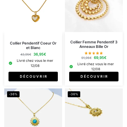
Collier Femme Pendentif 3
Collier Pendentif Coeur Or
Anneaux Bille Or
et Blanc
36,95
€
43,95
€
69,95
€
91,95
€
Livré chez vous le mer
Livré chez vous le mer
12/08
12/08
D É C O U V R I R
D É C O U V R I R
-36%
-36%