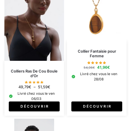
Collier Fantaisie pour
Femme
41,96
€
54,96
€
Colliers Ras De Cou Boule
Livré chez vous le ven
d’Or
28/08
49,79
€
–
51,59
€
Livré chez vous le ven
06/03
D É C O U V R I R
D É C O U V R I R