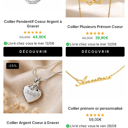
Collier Pendentif Coeur Argent à
Graver
Collier Plusieurs Prénom Coeur
44,90
€
59,90
€
39,90
€
49,90
€
Livré chez vous le mer 12/08
Livré chez vous le mer 12/08
D É C O U V R I R
D É C O U V R I R
-25%
Collier prénom or personnalisé
59,00
€
Collier Argent Coeur à Graver
Livré chez vous le ven 28/08