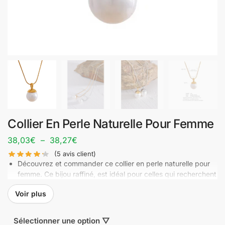
Collier En Perle Naturelle Pour Femme
38,03
€
–
38,27
€
(
5
avis client)
Découvrez et commander ce collier en perle naturelle pour
femme. Ce bijou raffiné, est idéal pour celles qui recherchent
l’élégance et la simplicité. Ce collier, orné d’une perle
Voir plus
naturelle d’eau douce, offre un éclat subtil et se marie
parfaitement avec n’importe quelle tenue. C’est l’accessoire
parfait pour toutes les occasions.
Sélectionner une option ▽