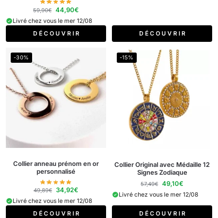
44,90
€
59,90
€
Livré chez vous le mer 12/08
D É C O U V R I R
D É C O U V R I R
-30%
-15%
Collier anneau prénom en or
Collier Original avec Médaille 12
personnalisé
Signes Zodiaque
49,10
€
57,49
€
34,92
€
49,89
€
Livré chez vous le mer 12/08
Livré chez vous le mer 12/08
D É C O U V R I R
D É C O U V R I R