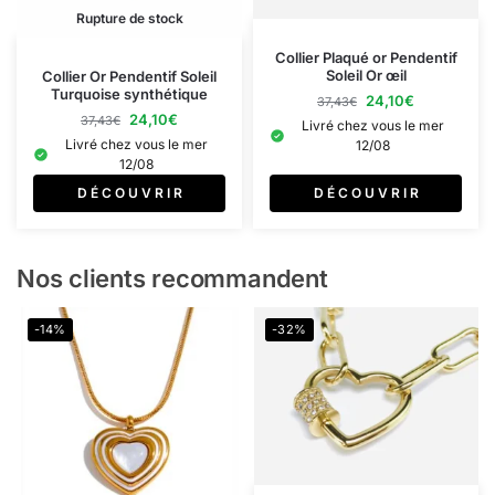
Rupture de stock
Collier Plaqué or Pendentif
Soleil Or œil
Collier Or Pendentif Soleil
Turquoise synthétique
24,10
€
37,43
€
24,10
€
37,43
€
Livré chez vous le mer
Livré chez vous le mer
12/08
12/08
D É C O U V R I R
D É C O U V R I R
Nos clients recommandent
-14%
-32%