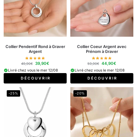
Collier Pendentif Rond à Graver
Collier Coeur Argent avec
Argent
Prénom à Graver​
39,90
€
44,90
€
49,90
€
59,90
€
Livré chez vous le mer 12/08
Livré chez vous le mer 12/08
D É C O U V R I R
D É C O U V R I R
-25%
-20%