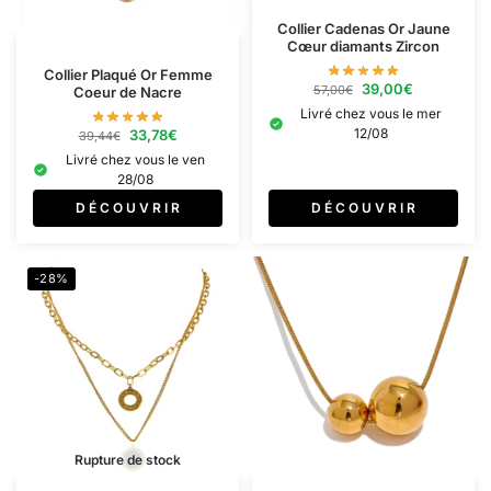
Collier Cadenas Or Jaune
Cœur diamants Zircon
Collier Plaqué Or Femme
39,00
€
57,00
€
Coeur de Nacre
Livré chez vous le mer
12/08
33,78
€
39,44
€
Livré chez vous le ven
28/08
D É C O U V R I R
D É C O U V R I R
-28%
Rupture de stock