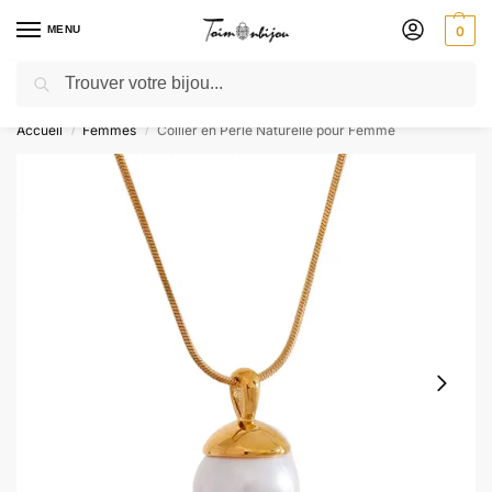
MENU
0
Recherche
🎁 SOLDES SOLDES : jusqu’à -30 % ! GRAVURE OFFERTE – Livré 48h
Accueil
Femmes
Collier en Perle Naturelle pour Femme
/
/