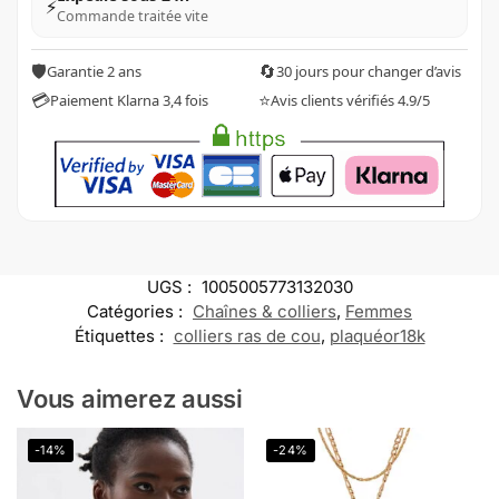
⚡
Commande traitée vite
🛡️
🔄
Garantie 2 ans
30 jours pour changer d’avis
💳
⭐
Paiement Klarna 3,4 fois
Avis clients vérifiés 4.9/5
UGS :
1005005773132030
Catégories :
Chaînes & colliers
,
Femmes
Étiquettes :
colliers ras de cou
,
plaquéor18k
Vous aimerez aussi
-14%
-24%