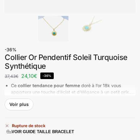
-36%
Collier Or Pendentif Soleil Turquoise
Synthétique
24,10
€
37,43
€
-36%
Ce
collier tendance pour femme
doré à l’or 18k vous
apportera une touche d’éclat et d’élégance à un petit prix.
Bijou composé d’une chaîne portant un magnifique médaillon
Voir plus
pendentif en forme de soleil avec une turquoise en son
milieu .
Rupture de stock
VOIR GUIDE TAILLE BRACELET