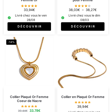
Femme Or
pour Femme
33,94
€
38,03
€
–
38,27
€
Livré chez vous le ven
Livré chez vous le dim
28/08
08/03
D É C O U V R I R
D É C O U V R I R
-14%
Collier Plaqué Or Femme
Collier en Plaqué Or Femme
Coeur de Nacre
39,94
€
33,78
€
39,44
€