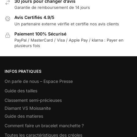
30 jours pour changer d’avis
Garantie de remboursement de 14 jours
Avis Certifiés 4.9/5
Un partenaire externe vérifie et certifie nos avis clients
Paiement 100% Sécurisé
PayPal / MasterCard / Visa / Apple Pay / klarna : Payer en
plusieurs fois
INFOS PRATIQUES
On parle de nous – Espace Presse
Guide des tailles
Classement semi-précieuses
Diamant VS Moissanite
Guide des matieres
Comment faire un bracelet manchette ?
Toutes les caractéristiques des créoles