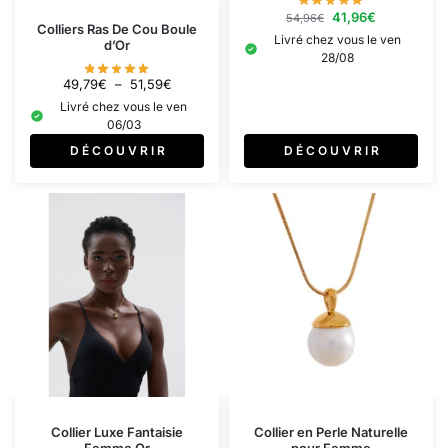
41,96
€
54,96
€
Colliers Ras De Cou Boule
Livré chez vous le ven
d’Or
28/08
49,79
€
–
51,59
€
Livré chez vous le ven
06/03
D É C O U V R I R
D É C O U V R I R
Collier Luxe Fantaisie
Collier en Perle Naturelle