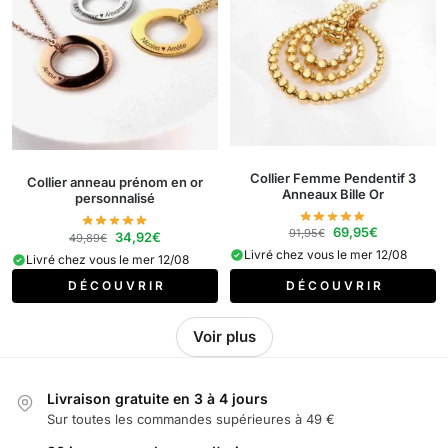
Collier Femme Pendentif 3
Collier anneau prénom en or
Anneaux Bille Or
personnalisé
69,95
€
91,95
€
34,92
€
49,89
€
Livré chez vous le mer 12/08
Livré chez vous le mer 12/08
D É C O U V R I R
D É C O U V R I R
Voir plus
Livraison gratuite en 3 à 4 jours
Sur toutes les commandes supérieures à 49 €