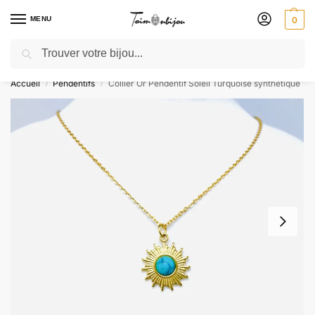
MENU
0
Recherche
🎁 SOLDES SOLDES : jusqu’à -30 % ! GRAVURE OFFERTE – Livré 48h
Accueil
Pendentifs
Collier Or Pendentif Soleil Turquoise synthétique
/
/