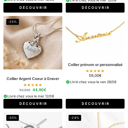
Livré chez vous le mer 12/08
D É C O U V R I R
D É C O U V R I R
-25%
Collier prénom or personnalisé
59,00
€
Collier Argent Coeur à Graver
Livré chez vous le ven 28/08
44,90
€
59,90
€
Livré chez vous le mer 12/08
D É C O U V R I R
D É C O U V R I R
-30%
-24%