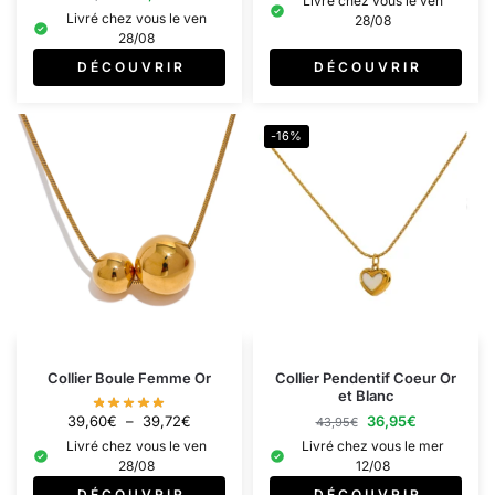
Livré chez vous le ven
Livré chez vous le ven
28/08
28/08
D É C O U V R I R
D É C O U V R I R
-16%
Collier Boule Femme Or
Collier Pendentif Coeur Or
et Blanc
39,60
€
–
39,72
€
36,95
€
43,95
€
Livré chez vous le ven
Livré chez vous le mer
28/08
12/08
D É C O U V R I R
D É C O U V R I R