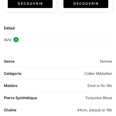
D É C O U V R I R
D É C O U V R I R
Détail
Avis
0
Genre
Femme
Catégorie
Collier Médaillon
Matière
Doré or fin 18k
Pierre Synthétique
Turquoise Bleue
Chaîne
44cm, plaqué or 18k