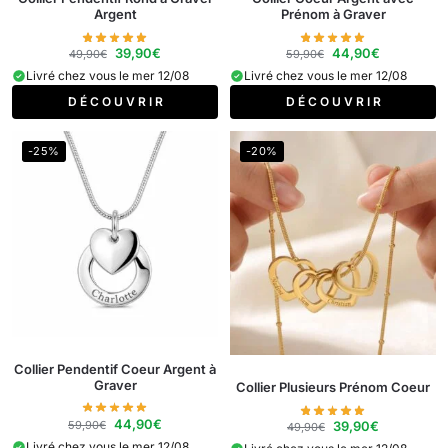
Argent
Prénom à Graver​
39,90
€
44,90
€
49,90
€
59,90
€
Livré chez vous le mer 12/08
Livré chez vous le mer 12/08
D É C O U V R I R
D É C O U V R I R
-25%
-20%
Collier Pendentif Coeur Argent à
Graver
Collier Plusieurs Prénom Coeur
44,90
€
59,90
€
39,90
€
49,90
€
Livré chez vous le mer 12/08