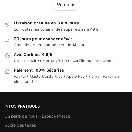
Voir plus
Parce qu’il permet d’offrir quelque chose de personnel sans en
faire trop.
Sa ligne reste élégante, tandis que le message gravé donne
Livraison gratuite en 3 à 4 jours
toute sa dimension affective au cadeau.
Sur toutes les commandes supérieures à 49 €
C’est une belle manière de transmettre de la tendresse, de la
30 jours pour changer d’avis
reconnaissance ou un souvenir,
Garantie de remboursement de 14 jours
avec un bijou que l’on peut porter facilement et longtemps.
Avis Certifiés 4.9/5
À quelles autres occasions peut-on l’offrir ?
Un partenaire externe vérifie et certifie nos avis clients
Ce bijou convient aussi très bien pour un anniversaire, une
Paiement 100% Sécurisé
naissance,
PayPal / MasterCard / Visa / Apple Pay / klarna : Payer en
une attention amoureuse ou une célébration familiale. Il trouve
plusieurs fois
naturellement sa place
chaque fois que l’on souhaite offrir un objet personnel, délicat et
porteur de sens,
INFOS PRATIQUES
sans avoir besoin d’en faire trop.
On parle de nous – Espace Presse
Comment entretenir un bijou en argent rapidement ?
Guide des tailles
Pour préserver son éclat, il suffit généralement d’utiliser un