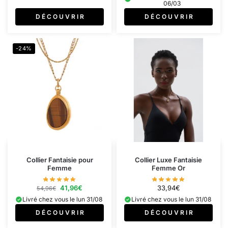
06/03
D É C O U V R I R
D É C O U V R I R
-24%
Collier Fantaisie pour
Collier Luxe Fantaisie
Femme
Femme Or
41,96
€
33,94
€
54,96
€
Livré chez vous le lun 31/08
Livré chez vous le lun 31/08
D É C O U V R I R
D É C O U V R I R