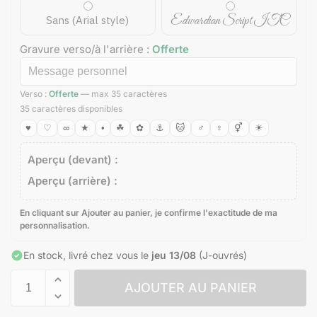
Edwardian Script ITC
Sans (Arial style)
Gravure verso/à l'arrière :
Offerte
Verso :
Offerte
— max 35 caractères
35 caractères disponibles
♥
♡
∞
★
•
☘
✿
⚓
🐱
♂
♀
⚥
☀
Aperçu (devant) :
Aperçu (arrière) :
En cliquant sur Ajouter au panier, je confirme l'exactitude de ma
personnalisation.
En stock, livré chez vous le
jeu 13/08
(J-ouvrés)
AJOUTER AU PANIER