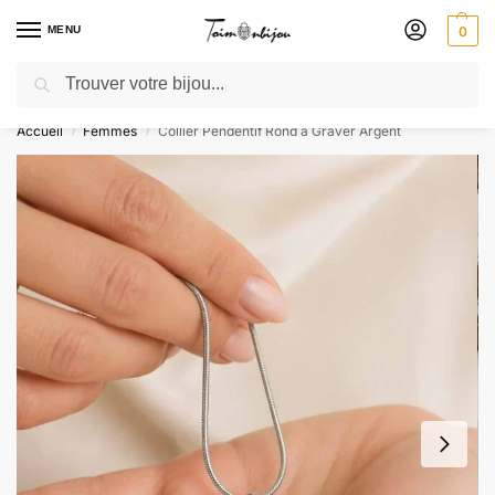
MENU
0
Recherche
🎁 SOLDES SOLDES : jusqu’à -30 % ! GRAVURE OFFERTE – Livré 48h
Accueil
Femmes
Collier Pendentif Rond à Graver Argent
/
/