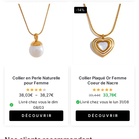
-14%
Collier en Perle Naturelle
Collier Plaqué Or Femme
pour Femme
Coeur de Nacre
38,03
€
–
38,27
€
33,78
€
39,44
€
Livré chez vous le dim
Livré chez vous le lun 31/08
08/03
D É C O U V R I R
D É C O U V R I R