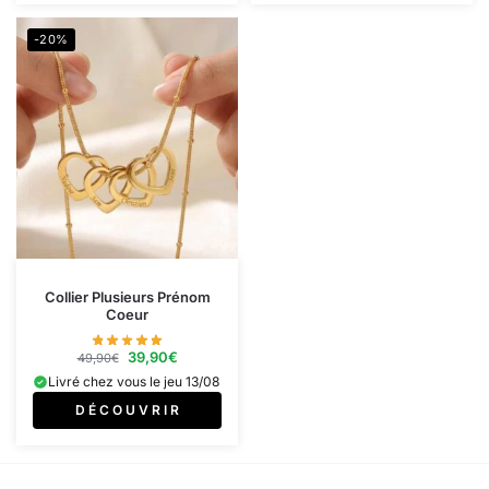
-20%
Collier Plusieurs Prénom
Coeur
39,90
€
49,90
€
Livré chez vous le jeu 13/08
D É C O U V R I R