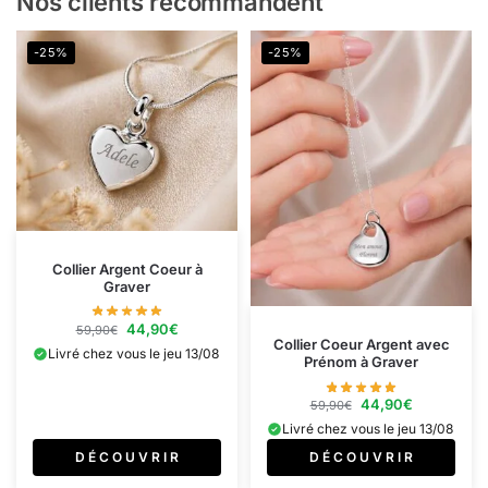
Nos clients recommandent
-25%
-25%
Collier Argent Coeur à
Graver
44,90
€
59,90
€
Collier Coeur Argent avec
Livré chez vous le jeu 13/08
Prénom à Graver​
44,90
€
59,90
€
Livré chez vous le jeu 13/08
D É C O U V R I R
D É C O U V R I R