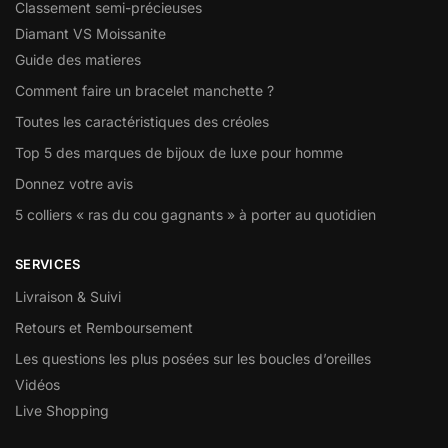
Classement semi-précieuses
chiffon doux,
un peu d’eau tiède si nécessaire, puis de sécher soigneusement
Diamant VS Moissanite
le bijou avant de le ranger.
Guide des matieres
Un entretien simple et régulier permet de conserver plus
Comment faire un bracelet manchette ?
longtemps sa belle lumière
et de garder une finition nette au fil du temps.
Toutes les caractéristiques des créoles
Top 5 des marques de bijoux de luxe pour homme
Pourquoi ce bijou reste-t-il facile à porter au
Donnez votre avis
quotidien ?
5 colliers « ras du cou gagnants » à porter au quotidien
Son style épuré lui permet de s’intégrer naturellement à de
nombreuses tenues.
Il peut se porter seul pour un rendu sobre et délicat, ou
SERVICES
s’associer à d’autres accessoires
Livraison & Suivi
pour composer un ensemble plus habillé. La gravure, réalisée
en
Touraine
,
Retours et Remboursement
apporte justement la touche personnelle qui rend le bijou
Les questions les plus posées sur les boucles d’oreilles
unique, sans changer l’équilibre
Vidéos
de sa ligne ni sa facilité à être porté chaque jour.
Live Shopping
Au final, ce bijou réunit finesse, clarté et émotion. Il offre une