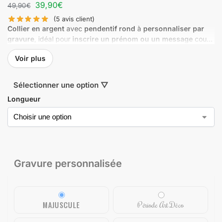
39,90
€
49,90
€
(
5
avis client)
Collier en argent
avec
pendentif rond
à
personnaliser par
gravure
, idéal pour
inscrire un prénom ou un message
court
et offrir un bijou délicat, plein d’émotion
Voir plus
Sélectionner une option ▽
Longueur
Gravure personnalisée
MAJUSCULE
Période Art Déco