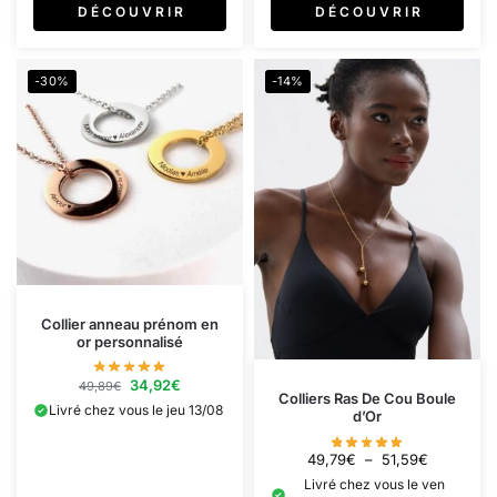
D É C O U V R I R
D É C O U V R I R
-30%
-14%
Collier anneau prénom en
or personnalisé
34,92
€
49,89
€
Colliers Ras De Cou Boule
Livré chez vous le jeu 13/08
d’Or
49,79
€
–
51,59
€
Livré chez vous le ven